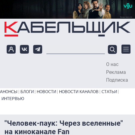
Перейти к основному содержанию
О нас
To
Реклама
Подписка
Primary links bottom
АНОНСЫ
БЛОГИ
НОВОСТИ
НОВОСТИ КАНАЛОВ
СТАТЬИ
ИНТЕРВЬЮ
"Человек-паук: Через вселенные"
на киноканале Fan