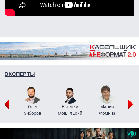
ЭКСПЕРТЫ
рий
Олег
Евгений
Мария
н
Зиборов
Мошняцкий
Фомина