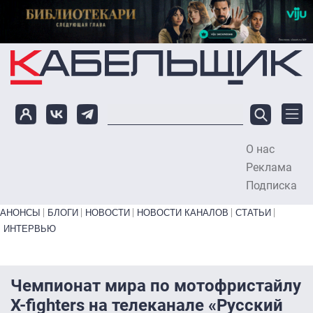
Перейти к основному содержанию
О нас
To
Реклама
Подписка
Primary links bottom
АНОНСЫ
БЛОГИ
НОВОСТИ
НОВОСТИ КАНАЛОВ
СТАТЬИ
ИНТЕРВЬЮ
Чемпионат мира по мотофристайлу
X-fighters на телеканале «Русский