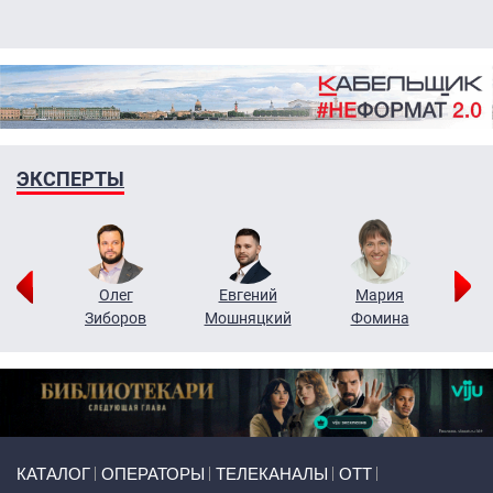
ЭКСПЕРТЫ
рий
Олег
Евгений
Мария
н
Зиборов
Мошняцкий
Фомина
Primary links
КАТАЛОГ
ОПЕРАТОРЫ
ТЕЛЕКАНАЛЫ
ОТТ