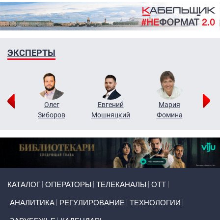
ЭКСПЕРТЫ
рий
Олег
Евгений
Мария
н
Зиборов
Мошняцкий
Фомина
Primary links
КАТАЛОГ
ОПЕРАТОРЫ
ТЕЛЕКАНАЛЫ
ОТТ
АНАЛИТИКА
РЕГУЛИРОВАНИЕ
ТЕХНОЛОГИИ