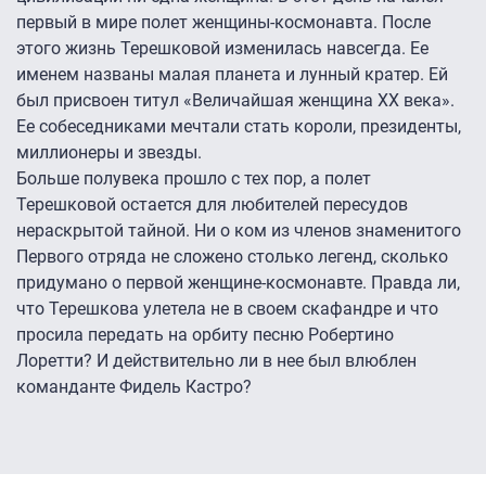
первый в мире полет женщины-космонавта. После
этого жизнь Терешковой изменилась навсегда. Ее
именем названы малая планета и лунный кратер. Ей
был присвоен титул «Величайшая женщина ХХ века».
Ее собеседниками мечтали стать короли, президенты,
миллионеры и звезды.
Больше полувека прошло с тех пор, а полет
Терешковой остается для любителей пересудов
нераскрытой тайной. Ни о ком из членов знаменитого
Первого отряда не сложено столько легенд, сколько
придумано о первой женщине-космонавте. Правда ли,
что Терешкова улетела не в своем скафандре и что
просила передать на орбиту песню Робертино
Лоретти? И действительно ли в нее был влюблен
команданте Фидель Кастро?