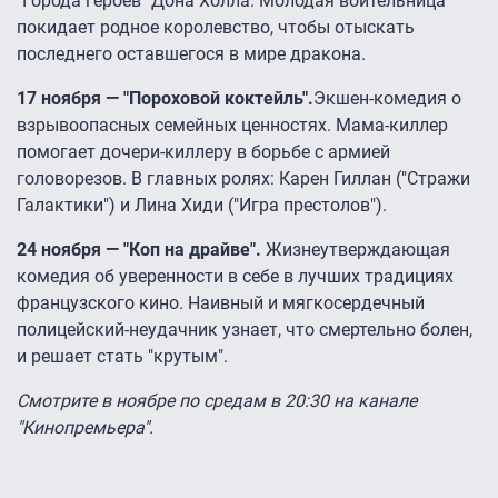
"Города героев" Дона Холла. Молодая воительница
покидает родное королевство, чтобы отыскать
последнего оставшегося в мире дракона.
17 ноября — "Пороховой коктейль".
Экшен-комедия о
взрывоопасных семейных ценностях. Мама-киллер
помогает дочери-киллеру в борьбе с армией
головорезов. В главных ролях: Карен Гиллан ("Стражи
Галактики") и Лина Хиди ("Игра престолов").
24 ноября — "Коп на драйве".
Жизнеутверждающая
комедия об уверенности в себе в лучших традициях
французского кино. Наивный и мягкосердечный
полицейский-неудачник узнает, что смертельно болен,
и решает стать "крутым".
Смотрите в ноябре по средам в 20:30 на канале
"Кинопремьера".