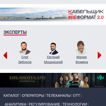
ЭКСПЕРТЫ
рий
Олег
Евгений
Мария
н
Зиборов
Мошняцкий
Фомина
Primary links
КАТАЛОГ
ОПЕРАТОРЫ
ТЕЛЕКАНАЛЫ
ОТТ
АНАЛИТИКА
РЕГУЛИРОВАНИЕ
ТЕХНОЛОГИИ