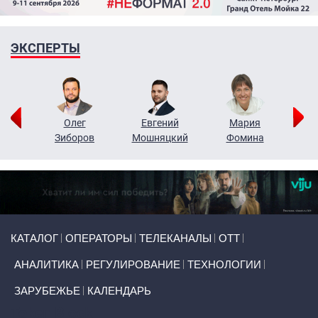
ЭКСПЕРТЫ
рий
Олег
Евгений
Мария
н
Зиборов
Мошняцкий
Фомина
Primary links
КАТАЛОГ
ОПЕРАТОРЫ
ТЕЛЕКАНАЛЫ
ОТТ
АНАЛИТИКА
РЕГУЛИРОВАНИЕ
ТЕХНОЛОГИИ
ЗАРУБЕЖЬЕ
КАЛЕНДАРЬ
Token Block