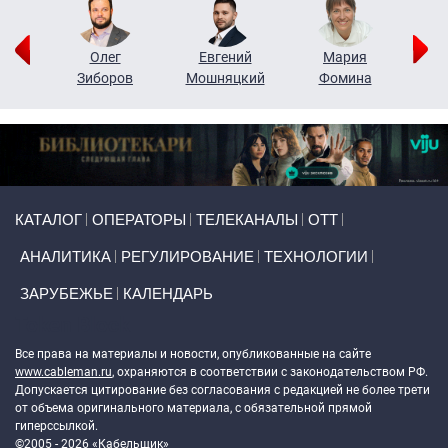
рий
Олег
Евгений
Мария
н
Зиборов
Мошняцкий
Фомина
Primary links
КАТАЛОГ
ОПЕРАТОРЫ
ТЕЛЕКАНАЛЫ
ОТТ
АНАЛИТИКА
РЕГУЛИРОВАНИЕ
ТЕХНОЛОГИИ
ЗАРУБЕЖЬЕ
КАЛЕНДАРЬ
Token Block
Все права на материалы и новости, опубликованные на сайте
www.cableman.ru
, охраняются в соответствии с законодательством РФ.
Допускается цитирование без согласования с редакцией не более трети
от объема оригинального материала, с обязательной прямой
гиперссылкой.
©2005 - 2026 «Кабельщик»