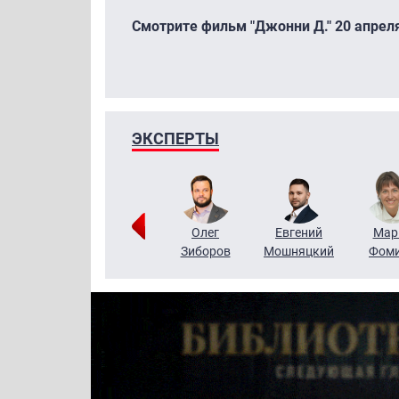
Смотрите фильм "Джонни Д." 20 апреля 
ЭКСПЕРТЫ
Тимур
Григорий
Олег
Евгений
Мар
Чудутов
Кузин
Зиборов
Мошняцкий
Фом