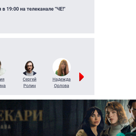
в 19:00 на телеканале "ЧЕ!"
ия
Сергей
Надежда
Мария
Алексей
ина
Ролин
Орлова
Щербаль
Леонтьев