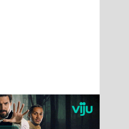
Татьяна
Тимур
Григорий
Олег
Воронова
Чудутов
Кузин
Зиборов