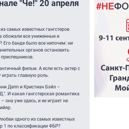
нале "Че!" 20 апреля
 из самых известных гангстеров
а обожали все униженные и
. Его банде было все нипочем: ни
анительных органов остановить
о приспешников.
нтичный фильм. А если есть актер с
 играть главную роль.
нни Депп и Кристиан Бэйл –
Д.". И какая гангстерская романтика
 она уже здесь, и ее играет не
ийяр.
 любви одного из самых известных
ер 1 по классификации ФБР?