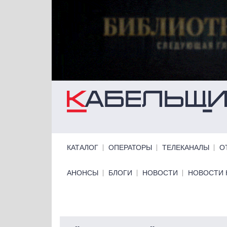
Перейти к основному содержанию
Primary links
КАТАЛОГ
ОПЕРАТОРЫ
ТЕЛЕКАНАЛЫ
О
Primary links bottom
АНОНСЫ
БЛОГИ
НОВОСТИ
НОВОСТИ 