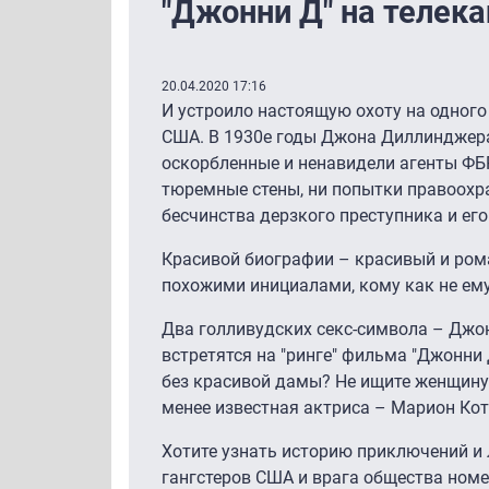
"Джонни Д" на телека
20.04.2020 17:16
И устроило настоящую охоту на одного
США. В 1930е годы Джона Диллинджер
оскорбленные и ненавидели агенты ФБР
тюремные стены, ни попытки правоохр
бесчинства дерзкого преступника и ег
Красивой биографии – красивый и рома
похожими инициалами, кому как не ему
Два голливудских секс-символа – Джо
встретятся на "ринге" фильма "Джонни 
без красивой дамы? Не ищите женщину –
менее известная актриса – Марион Кот
Хотите узнать историю приключений и
гангстеров США и врага общества ном