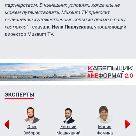
партнерством. В нынешних условиях, когда мы не
можем путешествовать, Museum TV приносит
величайшие художественные события прямо в вашу
гостиную"
, - сказала
Нела Павлускова
, управляющий
директор Museum TV.
ЭКСПЕРТЫ
рий
Олег
Евгений
Мария
н
Зиборов
Мошняцкий
Фомина