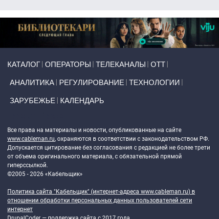
Primary links
КАТАЛОГ
ОПЕРАТОРЫ
ТЕЛЕКАНАЛЫ
ОТТ
АНАЛИТИКА
РЕГУЛИРОВАНИЕ
ТЕХНОЛОГИИ
ЗАРУБЕЖЬЕ
КАЛЕНДАРЬ
Token Block
Все права на материалы и новости, опубликованные на сайте
www.cableman.ru
, охраняются в соответствии с законодательством РФ.
Допускается цитирование без согласования с редакцией не более трети
от объема оригинального материала, с обязательной прямой
гиперссылкой.
©2005 - 2026 «Кабельщик»
Политика сайта "Кабельщик" (интернет-адреса
www.cableman.ru
) в
отношении обработки персональных данных пользователей сети
интернет
DrupalCoder — поддержка сайта c 2017 года