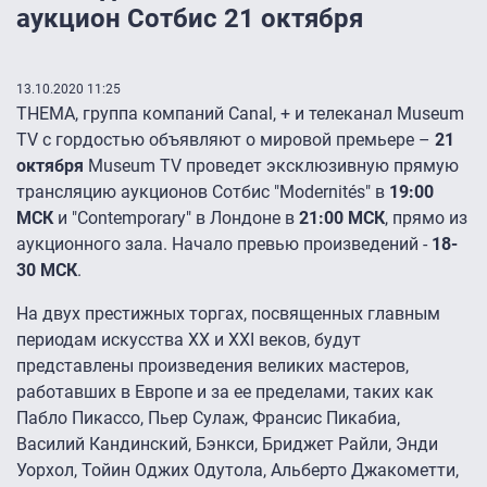
аукцион Сотбис 21 октября
13.10.2020 11:25
THEMA, группа компаний Canal, + и телеканал Museum
TV с гордостью объявляют о мировой премьере –
21
октября
Museum TV проведет эксклюзивную прямую
трансляцию аукционов Сотбис "Modernités" в
19:00
МСК
и "Contemporary" в Лондоне в
21:00 МСК
, прямо из
аукционного зала. Начало превью произведений -
18-
30 МСК
.
На двух престижных торгах, посвященных главным
периодам искусства XX и XXI веков, будут
представлены произведения великих мастеров,
работавших в Европе и за ее пределами, таких как
Пабло Пикассо, Пьер Сулаж, Франсис Пикабиа,
Василий Кандинский, Бэнкси, Бриджет Райли, Энди
Уорхол, Тойин Оджих Одутола, Альберто Джакометти,