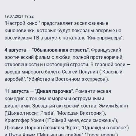
19.07.2021 19:22
"Настрой кино!" представляет эксклюзивные
киноновинки, которые будут показаны впервые на
российском ТВ в августе на канале "Кинопремьера".
4 августа
—
"Обыкновенная страсть"
. Французский
эротический фильм о любви, полной противоречий,
откровенности и настоящей страсти. В главной роли —
звезда мирового балета Сергей Полунин ("Красный
воробей", "Убийство в Восточном экспрессе").
11 августа
—
"Дикая парочка"
. Романтическая
комедия с тонким юмором и остроумными
диалогами. Звездный актерский состав: Эмили Блант
("Дьявол носит Prada", "Молодая Виктория"),
Кристофер Уокен ("Поймай меня, если сможешь"),
Джейми Дорнан (сериалы "Крах", "Однажды в сказке")
и Джон Хэмм ("Малыш на драйве", "Город воров").