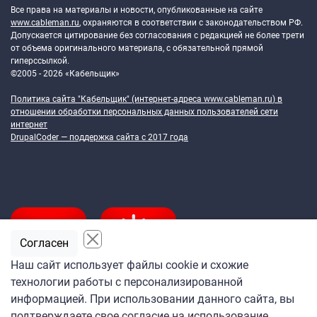
Все права на материалы и новости, опубликованные на сайте
www.cableman.ru
, охраняются в соответствии с законодательством РФ.
Допускается цитирование без согласования с редакцией не более трети
от объема оригинального материала, с обязательной прямой
гиперссылкой.
©2005 - 2026 «Кабельщик»
Политика сайта "Кабельщик" (интернет-адреса
www.cableman.ru
) в
отношении обработки персональных данных пользователей сети
интернет
DrupalCoder — поддержка сайта c 2017 года
Согласен
Наш сайт использует файлы cookie и схожие
технологии работы с персонализированной
Подпишитесь
информацией. При использовании данного сайта, вы
на ежедневную рассылку
подтверждаете свое согласие на использование