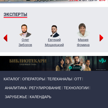
ЭКСПЕРТЫ
рий
Олег
Евгений
Мария
н
Зиборов
Мошняцкий
Фомина
Primary links
КАТАЛОГ
ОПЕРАТОРЫ
ТЕЛЕКАНАЛЫ
ОТТ
АНАЛИТИКА
РЕГУЛИРОВАНИЕ
ТЕХНОЛОГИИ
ЗАРУБЕЖЬЕ
КАЛЕНДАРЬ
Token Block