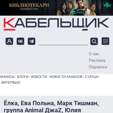
Перейти к основному содержанию
О нас
To
Реклама
Подписка
Primary links bottom
АНОНСЫ
БЛОГИ
НОВОСТИ
НОВОСТИ КАНАЛОВ
СТАТЬИ
ИНТЕРВЬЮ
Ёлка, Ева Польна, Марк Тишман,
группа Animal ДжаZ, Юлия