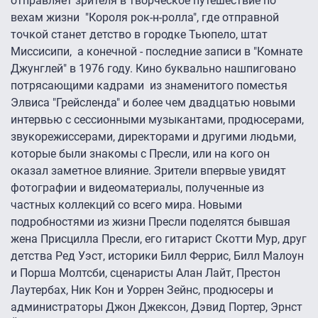
отправляет зрителя в творческое путешествие по
вехам жизни "Короля рок-н-ролла", где отправной
точкой станет детство в городке Тьюпело, штат
Миссисипи, а конечной - последние записи в "Комнате
Джунглей" в 1976 году. Кино буквально нашпиговано
потрясающими кадрами из знаменитого поместья
Элвиса "Грейсленда" и более чем двадцатью новыми
интервью с сессионными музыкантами, продюсерами,
звукорежиссерами, директорами и другими людьми,
которые были знакомы с Пресли, или на кого он
оказал заметное влияние. Зрители впервые увидят
фотографии и видеоматериалы, полученные из
частных коллекций со всего мира. Новыми
подробностями из жизни Пресли поделятся бывшая
жена Присцилла Пресли, его гитарист Скотти Мур, друг
детства Ред Уэст, историки Билл Феррис, Билл Малоун
и Порша Молтсби, сценаристы Алан Лайт, Престон
Лаутербах, Ник Кон и Уоррен Зейнс, продюсеры и
администраторы Джон Джексон, Дэвид Портер, Эрнст