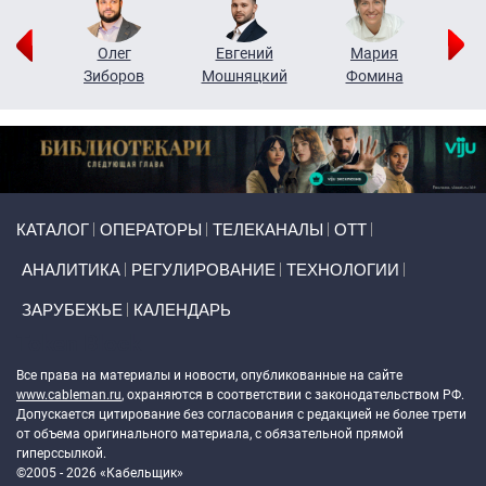
рий
Олег
Евгений
Мария
н
Зиборов
Мошняцкий
Фомина
Primary links
КАТАЛОГ
ОПЕРАТОРЫ
ТЕЛЕКАНАЛЫ
ОТТ
АНАЛИТИКА
РЕГУЛИРОВАНИЕ
ТЕХНОЛОГИИ
ЗАРУБЕЖЬЕ
КАЛЕНДАРЬ
Token Block
Все права на материалы и новости, опубликованные на сайте
www.cableman.ru
, охраняются в соответствии с законодательством РФ.
Допускается цитирование без согласования с редакцией не более трети
от объема оригинального материала, с обязательной прямой
гиперссылкой.
©2005 - 2026 «Кабельщик»