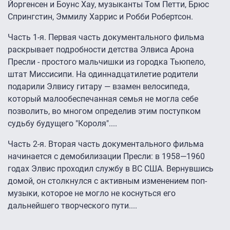
Йоргенсен и Боунс Хау, музыканты Том Петти, Брюс
Спрингстин, Эммилу Харрис и Робби Робертсон.
Часть 1-я. Первая часть документального фильма
раскрывает подробности детства Элвиса Арона
Пресли - простого мальчишки из городка Тьюпело,
штат Миссисипи. На одиннадцатилетие родители
подарили Элвису гитару — взамен велосипеда,
который малообеспечанная семья не могла себе
позволить, во многом определив этим поступком
судьбу будущего "Короля"....
Часть 2-я. Вторая часть документального фильма
начинается с демобилизации Пресли: в 1958—1960
годах Элвис проходил службу в ВС США. Вернувшись
домой, он столкнулся с активным изменением поп-
музыки, которое не могло не коснуться его
дальнейшего творческого пути....