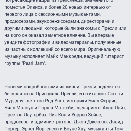
потрясающие кадры из Грейсленда, знаменитого
поместья Элвиса, и более 20 новых интервью от
первого лица с сессионными музыкантами,
продюсерами, звукорежиссерами, директорами и
другими людьми, которые были знакомы с Пресли или
на кого он оказал заметное влияние. Вы впервые
увидите фотографии и видеоматериалы, полученные
из частных коллекций со всего мира. Оригинальную
музыку исполняет Майк Маккреди, ведущий гитарист
группы "Pearl Jam".
Новыми подробностями из жизни Пресли поделятся
бывшая жена Присцилла Пресли, его гитарист Скотти
Мур, друг детства Ред Уэст, историки Билл Феррис,
Билл Малоун и Порша Молтсби, сценаристы Алан Лайт,
Престон Лаутербах, Ник Кон и Уоррен Зейнс,
продюсеры и администраторы Джон Джексон, Дэвид
Портер, Эрнст Йоргенсен и Боунс Хау, музыканты Том