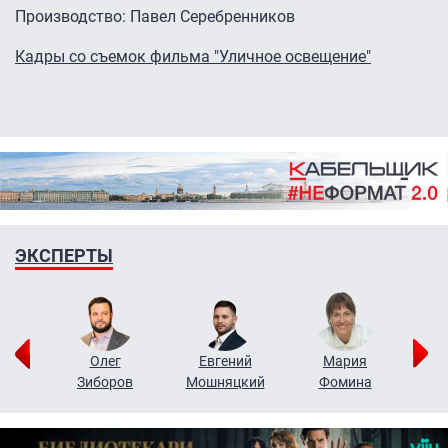
Производство: Павел Серебренников
Кадры со съемок фильма "Уличное освещение"
ЭКСПЕРТЫ
рий
Олег
Евгений
Мария
н
Зиборов
Мошняцкий
Фомина