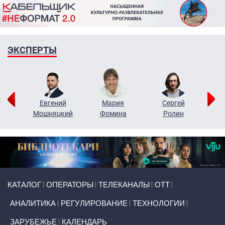
ЭКСПЕРТЫ
ор
Евгений
Мария
Сергей
Н
ко
Мошняцкий
Фомина
Ролин
Primary links
КАТАЛОГ
ОПЕРАТОРЫ
ТЕЛЕКАНАЛЫ
ОТТ
АНАЛИТИКА
РЕГУЛИРОВАНИЕ
ТЕХНОЛОГИИ
ЗАРУБЕЖЬЕ
КАЛЕНДАРЬ