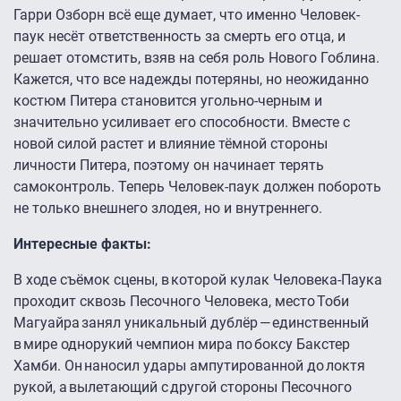
Гарри Озборн всё еще думает, что именно Человек-
паук несёт ответственность за смерть его отца, и
решает отомстить, взяв на себя роль Нового Гоблина.
Кажется, что все надежды потеряны, но неожиданно
костюм Питера становится угольно-черным и
значительно усиливает его способности. Вместе с
новой силой растет и влияние тёмной стороны
личности Питера, поэтому он начинает терять
самоконтроль. Теперь Человек-паук должен побороть
не только внешнего злодея, но и внутреннего.
Интересные факты:
В ходе съёмок сцены, в которой кулак Человека-Паука
проходит сквозь Песочного Человека, место Тоби
Магуайра занял уникальный дублёр — единственный
в мире однорукий чемпион мира по боксу Бакстер
Хамби. Он наносил удары ампутированной до локтя
рукой, а вылетающий с другой стороны Песочного