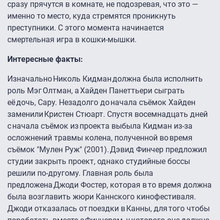
сразу прячутся в комнате, не подозревая, что это —
именно то место, куда стремятся проникнуть
преступники. С этого момента начинается
смертельная игра в кошки-мышки.
Интересные факты:
Изначально Николь Кидман должна была исполнить
роль Мэг Олтман, а Хайден Панеттьери сыграть
её дочь, Сару. Незадолго до начала съёмок Хайден
заменили Кристен Стюарт. Спустя восемнадцать дней
с начала съёмок из проекта выбыла Кидман из-за
осложнений травмы колена, полученной во время
съёмок "Мулен Руж" (2001). Дэвид Финчер предложил
студии закрыть проект, однако студийные боссы
решили по-другому. Главная роль была
предложена Джоди Фостер, которая в то время должна
была возглавить жюри Каннского кинофестиваля.
Джоди отказалась от поездки в Канны, для того чтобы