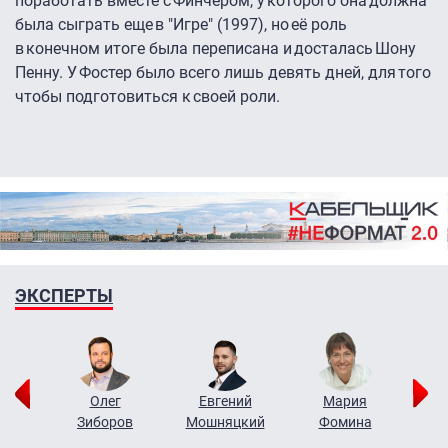
поработать вместе с Финчером, у которого она должна
была сыграть еще в "Игре" (1997), но её роль
в конечном итоге была переписана и досталась Шону
Пенну. У Фостер было всего лишь девять дней, для того
чтобы подготовиться к своей роли.
ЭКСПЕРТЫ
рий
Олег
Евгений
Мария
н
Зиборов
Мошняцкий
Фомина