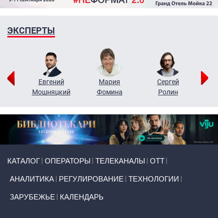
ЭКСПЕРТЫ
ор
Евгений
Мария
Сергей
Н
ко
Мошняцкий
Фомина
Ролин
Primary links
КАТАЛОГ
ОПЕРАТОРЫ
ТЕЛЕКАНАЛЫ
ОТТ
АНАЛИТИКА
РЕГУЛИРОВАНИЕ
ТЕХНОЛОГИИ
ЗАРУБЕЖЬЕ
КАЛЕНДАРЬ
Token Block