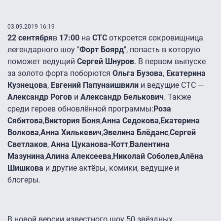
03.09.2019 16:19
22 сентября
в
17:00
на
СТС
откроется сокровищница
легендарного шоу "
Форт Боярд
", попасть в которую
поможет ведущий
Сергей Шнуров
. В первом выпуске
за золото форта поборются
Ольга Бузова
,
Екатерина
Кузнецова
,
Евгений Папунаишвили
и ведущие СТС —
Александр Рогов
и
Александр Белькович
. Также
среди героев обновлённой программы:
Роза
Сябитова
,
Виктория Боня
,
Анна Седокова
,
Екатерина
Волкова
,
Анна Хилькевич
,
Эвелина Блёданс
,
Сергей
Светлаков
,
Анна Цуканова-Котт
,
Валентина
Мазунина
,
Алина Алексеева
,
Николай Соболев
,
Алёна
Шишкова
и другие актёры, комики, ведущие и
блогеры.
В новой версии известного шоу 50 звёздных