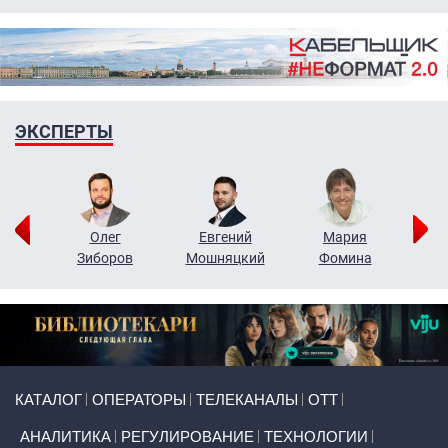
ЭКСПЕРТЫ
рий
Олег
Евгений
Мария
н
Зиборов
Мошняцкий
Фомина
Primary links
КАТАЛОГ
ОПЕРАТОРЫ
ТЕЛЕКАНАЛЫ
ОТТ
АНАЛИТИКА
РЕГУЛИРОВАНИЕ
ТЕХНОЛОГИИ