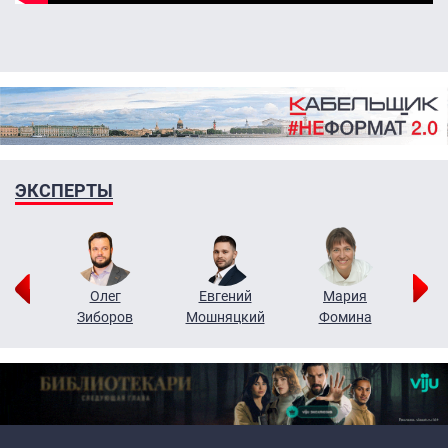
ЭКСПЕРТЫ
рий
Олег
Евгений
Мария
н
Зиборов
Мошняцкий
Фомина
Primary links