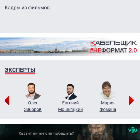
Кадры из фильмов
ЭКСПЕРТЫ
рий
Олег
Евгений
Мария
н
Зиборов
Мошняцкий
Фомина