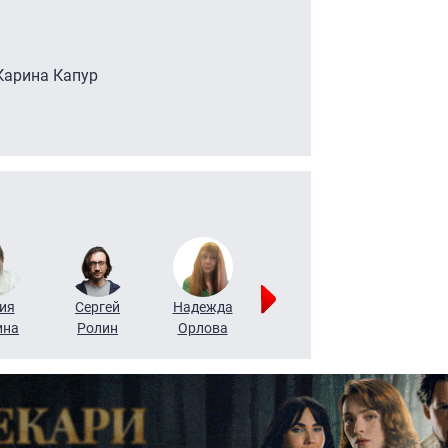
 Карина Капур
ия
Сергей
Надежда
Мария
Алексей
ина
Ролин
Орлова
Щербаль
Леонтьев