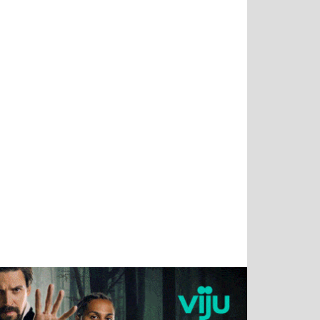
Татьяна
Тимур
Григорий
Олег
Воронова
Чудутов
Кузин
Зиборов