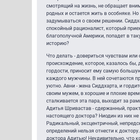
смотрящий на жизнь, не обращает вни
родных и остается жить в особняке. Н
задумываться о своем решении. Сиддха
спокойный рационалист, который прие
благополучной Америки, попадет в та
историю?
Что делать - довериться чувствам или
происхождение, которое, казалось бы,
гордости, приносит ему самую большую 
каждого мужчины. В ней сочетаются про
уютно. Авни - жена Сиддхарта, и гордит
своим мужем, в хорошие и плохие времен
сталкивается эта пара, выходит за ра
Адитья Шривастав - сдержанный, практ
настоящего доктора? Ниодин из них не
Радикальный, эксцентричный, непредск
определений нельзя отнести к доктору.
доктора Адитью! Неудивительно, что ко