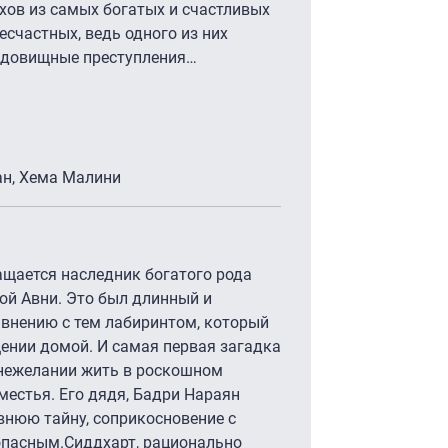
хов из самых богатых и счастливых
счастных, ведь одного из них
удовищные преступления…
ан, Хема Малини
ащается наследник богатого рода
ой Авни. Это был длинный и
равнению с тем лабиринтом, который
ении домой. И самая первая загадка
в нежелании жить в роскошном
местья. Его дядя, Бадри Нараян
авнюю тайну, соприкосновение с
опасным.Сиддхарт, рационально