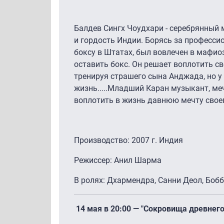
Балдев Сингх Чоудхари - серебрянный 
и гордость Индии. Борясь за професси
боксу в Штатах, был вовлечен в мафи
оставить бокс. Он решает воплотить с
тренируя страшего сына Анджада, но у 
жизнь.....Младший Каран музыкант, ме
воплотить в жизнь давнюю мечту своег
Производство: 2007 г. Индия
Режиссер: Анил Шарма
В ролях: Дхармендра, Санни Деол, Боб
14 мая в 20:00 — "Сокровища древнего