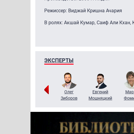
Режиссер: Виджай Кришна Ачария
В ролях: Акшай Кумар, Саиф Али Кхан,
ЭКСПЕРТЫ
Тимур
Григорий
Олег
Евгений
Мар
Чудутов
Кузин
Зиборов
Мошняцкий
Фом