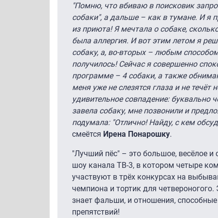
"Помню, что вбиваю в поисковик запр
собаки", а дальше – как в тумане. И 
из приюта! Я мечтала о собаке, сколько
была аллергия. И вот этим летом я реши
собаку, а, во-вторых – любым способом
получилось! Сейчас я совершенно спок
программе – 4 собаки, а также обнима
меня уже не слезятся глаза и не течёт 
удивительное совпадение: буквально че
завела собаку, мне позвонили и предло
подумала: "Отлично! Найду, с кем обсу
смеётся
Ирена Понарошку
.
"Лучший пёс" – это большое, весёлое и
шоу канала ТВ-3, в котором четыре ком
участвуют в трёх конкурсах на выбыван
чемпиона и тортик для четвероногого. 
знает фальши, и отношения, способные
препятствий!