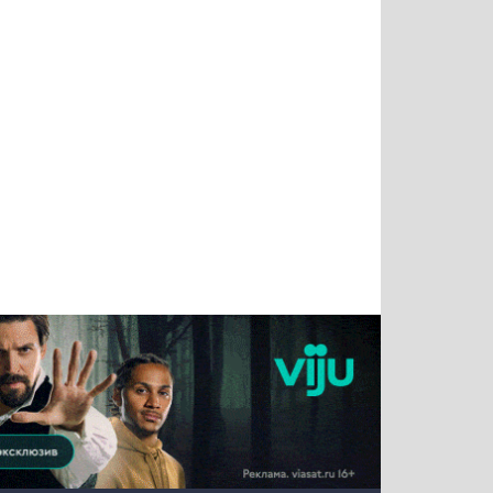
Татьяна
Тимур
Григорий
Олег
Воронова
Чудутов
Кузин
Зиборов