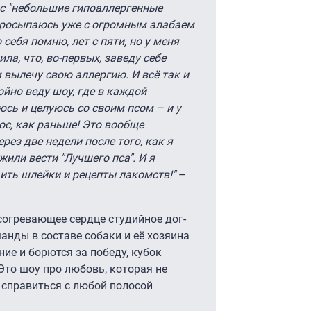
ос "небольшие гипоаллергенные
я просыпаюсь уже с огромным алабаем
 себя помню, лет с пяти, но у меня
ла, что, во-первых, заведу себе
 вылечу свою аллергию. И всё так и
ойно веду шоу, где в каждой
юсь и целуюсь со своим псом – и у
нос, как раньше! Это вообще
рез две недели после того, как я
жили вести "Лучшего пса". И я
дить шлейки и рецепты лакомств!"
–
 согревающее сердце студийное дог-
анды в составе собаки и её хозяина
ие и борются за победу, кубок
Это шоу про любовь, которая не
 справиться с любой полосой