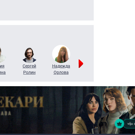
ия
Сергей
Надежда
Мария
Алексей
ина
Ролин
Орлова
Щербаль
Леонтьев