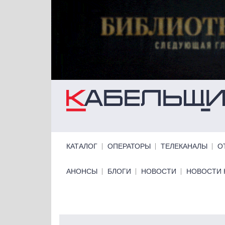
Перейти к основному содержанию
Primary links
КАТАЛОГ
ОПЕРАТОРЫ
ТЕЛЕКАНАЛЫ
О
Primary links bottom
АНОНСЫ
БЛОГИ
НОВОСТИ
НОВОСТИ 