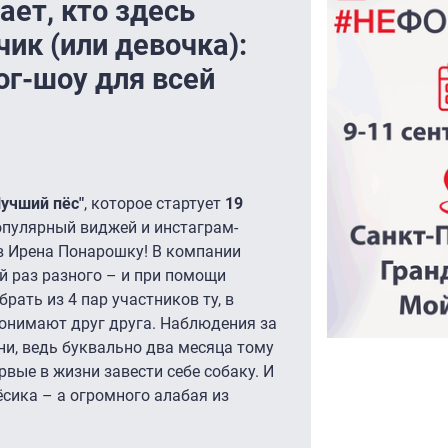
ет, кто здесь
ик (или девочка):
ог-шоу для всей
Лучший пёс"
, которое стартует
19
популярный виджей и инстаграм-
ов Ирена Понарошку! В компании
й раз разного – и при помощи
рать из 4 пар участников ту, в
понимают друг друга. Наблюдения за
ни, ведь буквально два месяца тому
рвые в жизни завести себе собаку. И
ёсика – а огромного алабая из