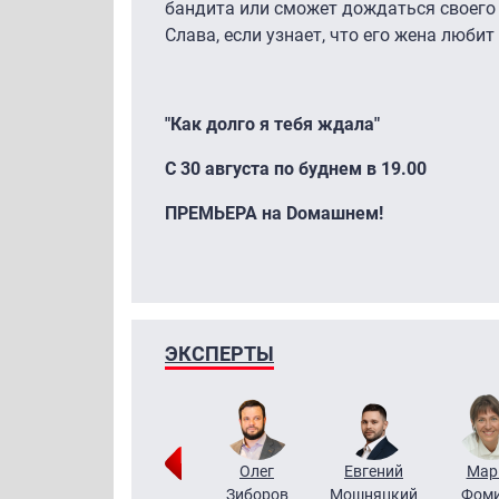
бандита или сможет дождаться своего 
Слава, если узнает, что его жена любит 
"Как долго я тебя ждала"
С 30 августа по буднем в 19.00
ПРЕМЬЕРА на Dомашнем!
ЭКСПЕРТЫ
Тимур
Григорий
Олег
Евгений
Мар
Чудутов
Кузин
Зиборов
Мошняцкий
Фом