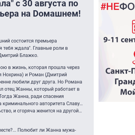
ла" с 30 августа по
мьера на Dомашнем!
ашний состоится премьера
 тебя ждала". Главные роли в
 Дмитрий Блажко.
ою в жизнь, которая прошла через
 Нохрина) и Роман (Дмитрий
енне любили друг друга. Но Романа
ил отец Жанны, который работает в
Тогда Жанна, ради спасения
а криминального авторитета Славу…
ство, и сгоряча женится на другой…
есте?... Полюбит ли Жанна мужа-