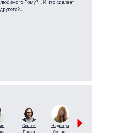
любимого Рому?... И что сделает
другого?...
ия
Сергей
Надежда
Мария
Алексей
ина
Ролин
Орлова
Щербаль
Леонтьев