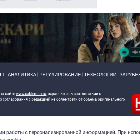
ТТ
АНАЛИТИКА
РЕГУЛИРОВАНИЕ
ТЕХНОЛОГИИ
ЗАРУБЕ
 на сайте
www.cableman.ru
, охраняются в соответствии с
 согласования с редакцией не более трети от объема оригинального
ableman.ru
) в отношении обработки персональных данных
гии работы с персонализированной информацией. При испо
в cookie.