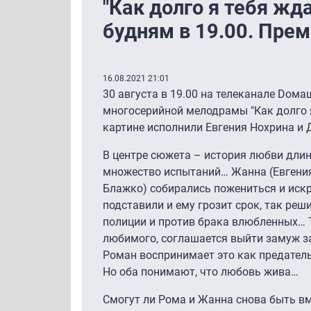
"Как долго я тебя жда
будням в 19.00. Пре
16.08.2021 21:01
30 августа в 19.00 на телеканале Dом
многосерийной мелодрамы "Как долго я
картине исполнили Евгения Нохрина и
В центре сюжета – история любви длин
множество испытаний… Жанна (Евгения
Блажко) собирались пожениться и искр
подставили и ему грозит срок, так реш
полиции и против брака влюбленных… 
любимого, соглашается выйти замуж з
Роман воспринимает это как предатель
Но оба понимают, что любовь жива…
Смогут ли Рома и Жанна снова быть вм