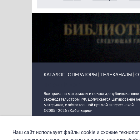
Primary links
КАТАЛОГ
ОПЕРАТОРЫ
ТЕЛЕКАНАЛЫ
О
Token Block
Все права на материалы и новости, опубликованные
законодательством РФ. Допускается цитирование без
материала, с обязательной прямой гиперссылкой.
©2005 - 2026 «Кабельщик»
Политика сайта "Кабельщик" (интернет-адреса
www.c
пользователей сети интернет
Наш сайт использует файлы cookie и схожие техноло
DrupalCoder — поддержка сайта c 2017 года
подтверждаете свое согласие на использование файло