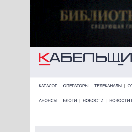
Перейти к основному содержанию
Primary links
КАТАЛОГ
ОПЕРАТОРЫ
ТЕЛЕКАНАЛЫ
О
Primary links bottom
АНОНСЫ
БЛОГИ
НОВОСТИ
НОВОСТИ 