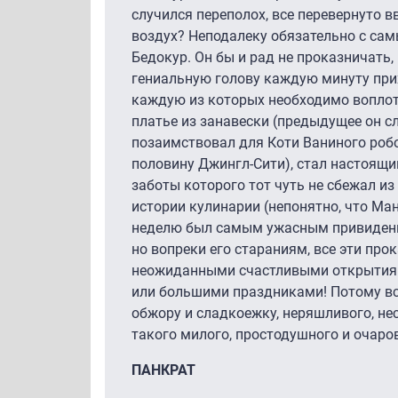
случился переполох, все перевернуто в
воздух? Неподалеку обязательно с са
Бедокур. Он бы и рад не проказничать, 
гениальную голову каждую минуту при
каждую из которых необходимо воплот
платье из занавески (предыдущее он с
позаимствовал для Коти Ваниного робот
половину Джингл-Сити), стал настоящи
заботы которого тот чуть не сбежал из
истории кулинарии (непонятно, что Ман
неделю был самым ужасным привидение
но вопреки его стараниям, все эти пр
неожиданными счастливыми открытия
или большими праздниками! Потому вс
обжору и сладкоежку, неряшливого, не
такого милого, простодушного и очаро
ПАНКРАТ