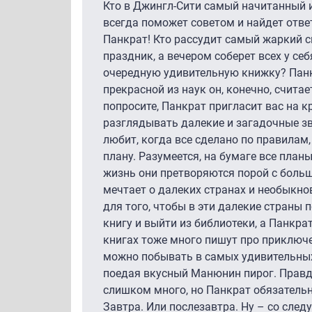
Кто в Джингл-Сити самый начитанный и
всегда поможет советом и найдет отве
Панкрат! Кто рассудит самый жаркий с
праздник, а вечером соберет всех у се
очередную удивительную книжку? Панкр
прекрасной из наук он, конечно, счит
попросите, Панкрат пригласит вас на 
разглядывать далекие и загадочные зв
любит, когда все сделано по правилам
плану. Разумеется, на бумаге все планы
жизнь они претворяются порой с боль
мечтает о далеких странах и необыкно
для того, чтобы в эти далекие страны
книгу и выйти из библиотеки, а Панкрат 
книгах тоже много пишут про приключе
можно побывать в самых удивительных 
поедая вкусный Манюнин пирог. Правд
слишком много, но Панкрат обязательно
Завтра. Или послезавтра. Ну – со след