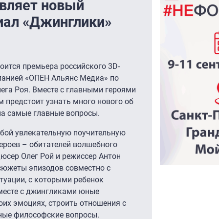
авляет новый
иал «Джинглики»
стоится премьера российского 3D-
панией «ОПЕН Альянс Медиа» по
ега Роя. Вместе с главными героями
 предстоит узнать много нового об
на самые главные вопросы.
обой увлекательную поучительную
ероев – обитателей волшебного
юсер Олег Рой и режиссер Антон
сюжеты эпизодов совместно с
туации, с которыми ребенок
Вместе с джингликами юные
оих эмоциях, строить отношения с
ные философские вопросы.