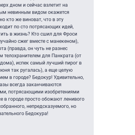
верх дном и сейчас взлетит на
мым невинным видом окажется
но кто же виноват, что в эту
ходит по сто потрясающих идей,
ить в жизнь? Кто сшил для Фроси
лучайно сжег вместе с манекеном),
а (правда, он чуть не разнес
м телохранителем для Панкрата (от
 дома), испек самый лучший пирог в
юня так ругалась), а еще целую
м в городе? Бедокур! Удивительно,
оказы всегда заканчиваются
ми, потрясающими изобретениями
е в городе просто обожают ленивого
собранного, непредсказуемого, но
вательного Бедокура!