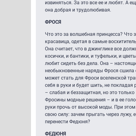
извиняться. За это все ее и любят. А ещ
она добрая и трудолюбивая.
ФРОСЯ
Что это за волшебная принцесса? Что з
красавица, одетая в самые восхитител
Она считает, что в джинглике все долж
косички, и бантики, и туфельки, и цвет
любит сидеть без дела. Она – настоящи
необыкновенные наряды Фрося сшила 
может стать для Фроси вселенской тра
себя в руки и будет шить, не покладая 
– слабая и беззащитная, но это тольк
Фросины модные решения – и в ее голо
руки прочь от высокой моды. При этом
свою силу: зачем прыгать через лужу, 
перенести Федюня?
ФЕДЮНЯ