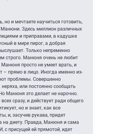
, но и мечтаете научиться готовить,
е Манюни. Здесь миллион различных
специями и приправами, в кадушке
усный в мире пирог, а добрая
выслушает. Только непременно
тим строго. Манюня очень не любит
е Манюня просто не умеет врать, и
т – прямо в лицо. Иногда именно из-
ают проблемы. Совершенно
– неряха, или постоянно сообщать
 Но Манюня это делает не нарочно.
 всех сразу, и действует ради общего
тикует, но и знает, как все
ы, и, засучив рукава, придет
а на диету. Правда, Манюня и сама
И, с присущей ей прямотой, идет