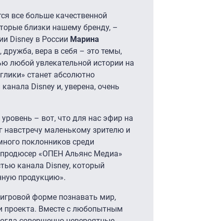
тся все больше качественной
оторые близки нашему бренду, –
ии Disney в России
Марина
 дружба, вера в себя – это темы,
ю любой увлекательной истории на
глики» станет абсолютно
анала Disney и, уверена, очень
уровень – вот, что для нас эфир на
г навстречу маленькому зрителю и
 много поклонников среди
й продюсер «ОПЕН Альянс Медиа»
астью канала Disney, который
нную продукцию».
 игровой форме познавать мир,
и проекта. Вместе с любопытным
ногда совершенно невероятные