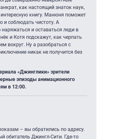
нкрат, как настоящий знаток наук,
т интересную книгу. Манюня поможет
но и соблюдать чистоту. А
 наряжаться и оставаться леди в
нёк и Котя подскажут, как черпать
ем вокруг. Ну а разобраться с
риключение никак не получится без
ериала «Джинглики» зрители
мьерные эпизоды анимационного
ям в 12:00.
роказам – вы обратились по адресу.
й обитатель Джингл-Сити. Где-то