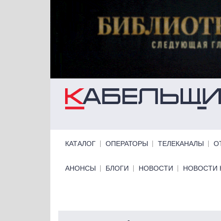
Перейти к основному содержанию
Primary links
КАТАЛОГ
ОПЕРАТОРЫ
ТЕЛЕКАНАЛЫ
О
Primary links bottom
АНОНСЫ
БЛОГИ
НОВОСТИ
НОВОСТИ 