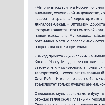
«Мы очень рады, что в России появляе
анимации, основанной на ценностях, к
говорит генеральный директор компан
Жигалова-Озкан
. – Оптимизм, доброта,
которые являются неотъемлемой часть
нашем телеканале. Мультсериал «Джин
органичной частью программной сетки к
понравится нашим зрителям».
«Выход проекта «Джинглики» на новый 
Канале Disney. Мы делаем еще один ша
уверены, что у мультсериала появится
телезрителей, – сообщает генеральны
Олег Рой
. – И, конечно, лестно быть ч
транслирует только лучшую анимацио
С помощью мультсериала дети будут в
отождествляя себя с главными героям
Бедокуром они узнают интересные и и