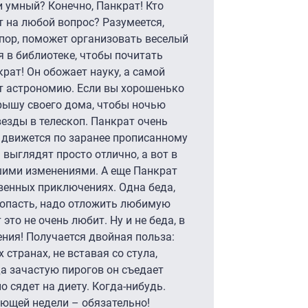
 умный? Конечно, Панкрат! Кто
т на любой вопрос? Разумеется,
пор, поможет организовать веселый
бя в библиотеке, чтобы почитать
ат! Он обожает науку, а самой
ает астрономию. Если вы хорошенько
крышу своего дома, чтобы ночью
езды в телескоп. Панкрат очень
, движется по заранее прописанному
 выглядят просто отлично, а вот в
шими изменениями. А еще Панкрат
венных приключениях. Одна беда,
 попасть, надо отложить любимую
это не очень любит. Ну и не беда, в
ния! Получается двойная польза:
странах, не вставая со стула,
а зачастую пирогов он съедает
 сядет на диету. Когда-нибудь.
ующей недели – обязательно!