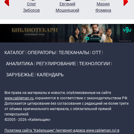
рий
Олег
Евгений
Мария
н
Зиборов
Мошняцкий
Фомина
Primary links
КАТАЛОГ
ОПЕРАТОРЫ
ТЕЛЕКАНАЛЫ
ОТТ
АНАЛИТИКА
РЕГУЛИРОВАНИЕ
ТЕХНОЛОГИИ
ЗАРУБЕЖЬЕ
КАЛЕНДАРЬ
Token Block
Все права на материалы и новости, опубликованные на сайте
www.cableman.ru
, охраняются в соответствии с законодательством РФ.
Допускается цитирование без согласования с редакцией не более трети
от объема оригинального материала, с обязательной прямой
гиперссылкой.
©2005 - 2026 «Кабельщик»
Политика сайта "Кабельщик" (интернет-адреса
www.cableman.ru
) в