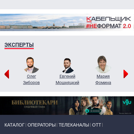
ЭКСПЕРТЫ
рий
Олег
Евгений
Мария
н
Зиборов
Мошняцкий
Фомина
Primary links
КАТАЛОГ
ОПЕРАТОРЫ
ТЕЛЕКАНАЛЫ
ОТТ