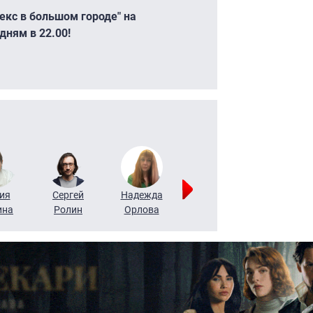
екс в большом городе" на
дням в 22.00!
ия
Сергей
Надежда
Мария
Алексей
ина
Ролин
Орлова
Щербаль
Леонтьев