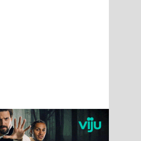
Татьяна
Тимур
Григорий
Олег
Воронова
Чудутов
Кузин
Зиборов