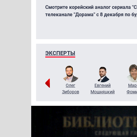
Смотрите корейский аналог сериала "С
телеканале "Дорама" с 8 декабря по бу
ЭКСПЕРТЫ
Тимур
Григорий
Олег
Евгений
Мар
Чудутов
Кузин
Зиборов
Мошняцкий
Фом