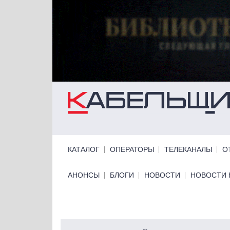
Перейти к основному содержанию
Primary links
КАТАЛОГ
ОПЕРАТОРЫ
ТЕЛЕКАНАЛЫ
О
Primary links bottom
АНОНСЫ
БЛОГИ
НОВОСТИ
НОВОСТИ 