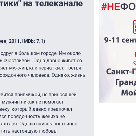
тики" на телеканале
я, 2011, IMDb: 7.1)
одруг в большом городе. Им около
ть счастливой. Одна давно живет со
ет мужчин, как перчатки, а третья
орядочного человека. Однако, жизнь
овится привычкой, не приносящей
п мужчин никак не помогает
овеку, который давно предпочел
яся порядочность жениха не
 у алтаря. Однако жизнь постоянно
ретить настоящую любовь!