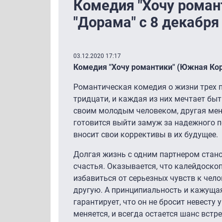
Комедия "Хочу роман
"Дорама" с 8 декабря
03.12.2020 17:17
Комедия "Хочу романтики" (Южная Коре
Романтическая комедия о жизни трех п
тридцати, и каждая из них мечтает бы
своим молодым человеком, другая меня
готовится выйти замуж за надежного п
вносит свои коррективы в их будущее.
Долгая жизнь с одним партнером стан
счастья. Оказывается, что калейдоско
избавиться от серьезных чувств к чел
другую. А принципиальность и кажуща
гарантирует, что он не бросит невесту
меняется, и всегда остается шанс вст