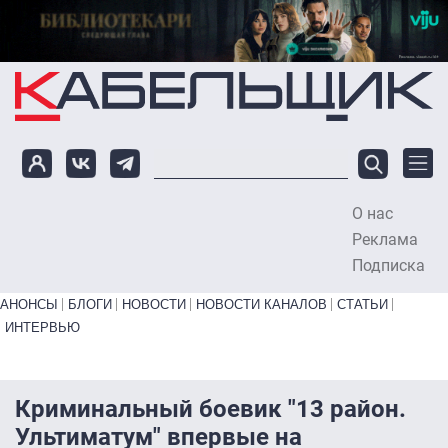
Перейти к основному содержанию
О нас
To
Реклама
Подписка
Primary links bottom
АНОНСЫ
БЛОГИ
НОВОСТИ
НОВОСТИ КАНАЛОВ
СТАТЬИ
ИНТЕРВЬЮ
Криминальный боевик "13 район.
Ультиматум" впервые на