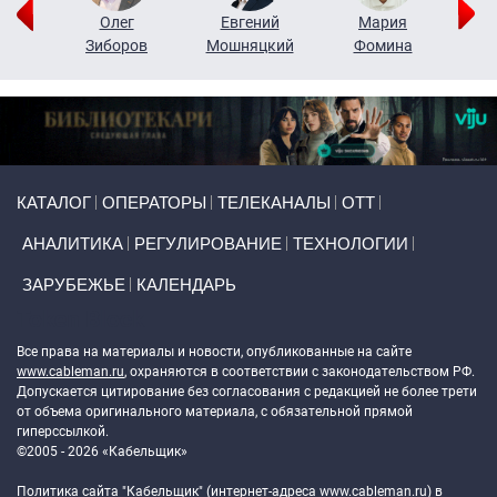
рий
Олег
Евгений
Мария
н
Зиборов
Мошняцкий
Фомина
Primary links
КАТАЛОГ
ОПЕРАТОРЫ
ТЕЛЕКАНАЛЫ
ОТТ
АНАЛИТИКА
РЕГУЛИРОВАНИЕ
ТЕХНОЛОГИИ
ЗАРУБЕЖЬЕ
КАЛЕНДАРЬ
Token Block
Все права на материалы и новости, опубликованные на сайте
www.cableman.ru
, охраняются в соответствии с законодательством РФ.
Допускается цитирование без согласования с редакцией не более трети
от объема оригинального материала, с обязательной прямой
гиперссылкой.
©2005 - 2026 «Кабельщик»
Политика сайта "Кабельщик" (интернет-адреса
www.cableman.ru
) в