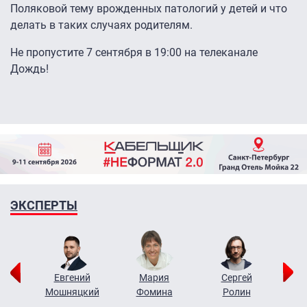
Поляковой тему врожденных патологий у детей и что
делать в таких случаях родителям.
Не пропустите 7 сентября в 19:00 на телеканале
Дождь!
ЭКСПЕРТЫ
ор
Евгений
Мария
Сергей
Н
ко
Мошняцкий
Фомина
Ролин