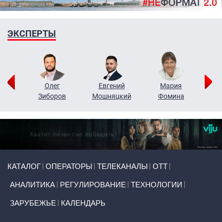
ЭКСПЕРТЫ
рий
Олег
Евгений
Мария
н
Зиборов
Мошняцкий
Фомина
Primary links
КАТАЛОГ
ОПЕРАТОРЫ
ТЕЛЕКАНАЛЫ
ОТТ
АНАЛИТИКА
РЕГУЛИРОВАНИЕ
ТЕХНОЛОГИИ
ЗАРУБЕЖЬЕ
КАЛЕНДАРЬ
Token Block