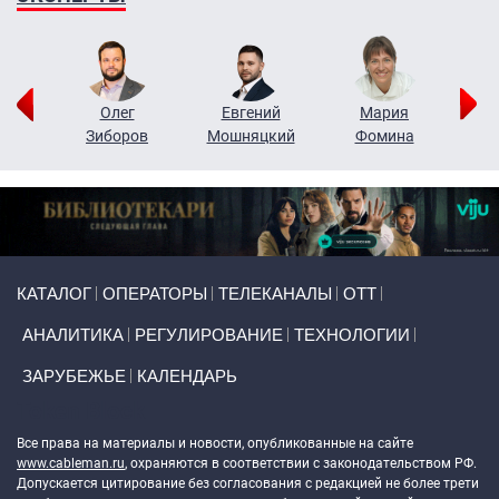
рий
Олег
Евгений
Мария
н
Зиборов
Мошняцкий
Фомина
Primary links
КАТАЛОГ
ОПЕРАТОРЫ
ТЕЛЕКАНАЛЫ
ОТТ
АНАЛИТИКА
РЕГУЛИРОВАНИЕ
ТЕХНОЛОГИИ
ЗАРУБЕЖЬЕ
КАЛЕНДАРЬ
Token Block
Все права на материалы и новости, опубликованные на сайте
www.cableman.ru
, охраняются в соответствии с законодательством РФ.
Допускается цитирование без согласования с редакцией не более трети