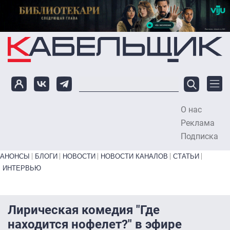
Перейти к основному содержанию
О нас
To
Реклама
Подписка
Primary links bottom
АНОНСЫ
БЛОГИ
НОВОСТИ
НОВОСТИ КАНАЛОВ
СТАТЬИ
ИНТЕРВЬЮ
Лирическая комедия "Где
находится нофелет?" в эфире