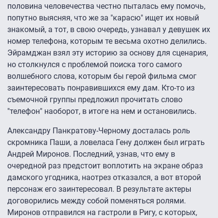
половина человечества честно пыталась ему помочь,
попутно выясняя, что же за "карасю" ищет их новый
знакомый, а тот, в свою очередь, узнавал у девушек их
номер телефона, которым те весьма охотно делились.
Эйрамджан взял эту историю за основу для сценария,
но столкнулся с проблемой поиска того самого
волшебного слова, которым бы герой фильма смог
заинтересовать понравившихся ему дам. Кто-то из
съемочной группы предложил прочитать слово
"телефон" наоборот, в итоге на нем и остановились.
Александру Панкратову-Черному досталась роль
скромника Паши, а ловеласа Гену должен был играть
Андрей Миронов. Последний, узнав, что ему в
очередной раз предстоит воплотить на экране образ
дамского угодника, наотрез отказался, а вот второй
персонаж его заинтересовал. В результате актеры
договорились между собой поменяться ролями.
Миронов отправился на гастроли в Ригу, с которых,