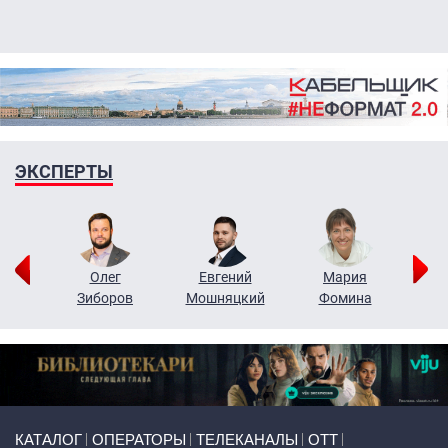
ЭКСПЕРТЫ
рий
Олег
Евгений
Мария
н
Зиборов
Мошняцкий
Фомина
Primary links
КАТАЛОГ
ОПЕРАТОРЫ
ТЕЛЕКАНАЛЫ
ОТТ