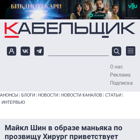
Перейти к основному содержанию
О нас
To
Реклама
Подписка
Primary links bottom
АНОНСЫ
БЛОГИ
НОВОСТИ
НОВОСТИ КАНАЛОВ
СТАТЬИ
ИНТЕРВЬЮ
Майкл Шин в образе маньяка по
прозвищу Хирург приветствует