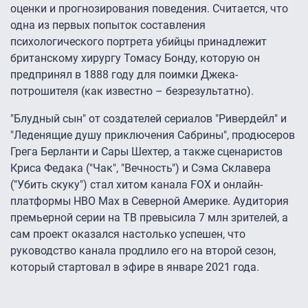
оценки и прогнозирования поведения. Считается, что
одна из первых попыток составления
психологического портрета убийцы принадлежит
британскому хирургу Томасу Бонду, которую он
предпринял в 1888 году для поимки Джека-
потрошителя (как известно – безрезультатно).
"Блудный сын" от создателей сериалов "Ривердейл" и
"Леденящие душу приключения Сабрины", продюсеров
Грега Берланти и Сары Шехтер, а также сценаристов
Криса Федака ("Чак", "Вечность") и Сэма Склавера
("Убить скуку") стал хитом канала FOX и онлайн-
платформы HBO Max в Северной Америке. Аудитория
премьерной серии на ТВ превысила 7 млн зрителей, а
сам проект оказался настолько успешен, что
руководство канала продлило его на второй сезон,
который стартовал в эфире в январе 2021 года.