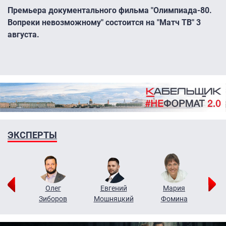
Премьера документального фильма "Олимпиада-80.
Вопреки невозможному" состоится на "Матч ТВ" 3
августа.
ЭКСПЕРТЫ
рий
Олег
Евгений
Мария
н
Зиборов
Мошняцкий
Фомина