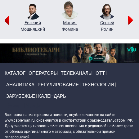
ор
Евгений
Мария
Сергей
Н
ко
Мошняцкий
Фомина
Ролин
Primary links
КАТАЛОГ
ОПЕРАТОРЫ
ТЕЛЕКАНАЛЫ
ОТТ
АНАЛИТИКА
РЕГУЛИРОВАНИЕ
ТЕХНОЛОГИИ
ЗАРУБЕЖЬЕ
КАЛЕНДАРЬ
Token Block
Все права на материалы и новости, опубликованные на сайте
www.cableman.ru
, охраняются в соответствии с законодательством РФ.
Допускается цитирование без согласования с редакцией не более трети
от объема оригинального материала, с обязательной прямой
гиперссылкой.