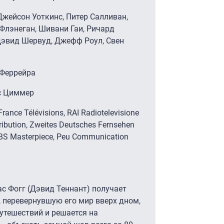
Джейсон Уоткинс, Питер Салливан,
Флэнеган, Шивани Гаи, Ричард
 Дэвид Шервуд, Джефф Роул, Свен
 Феррейра
нс Циммер
France Télévisions, RAI Radiotelevisione
tribution, Zweites Deutsches Fernsehen
 PBS Masterpiece, Peu Communication
еас Фогг (Дэвид Теннант) получает
 перевернувшую его мир вверх дном,
путешествий и решается на