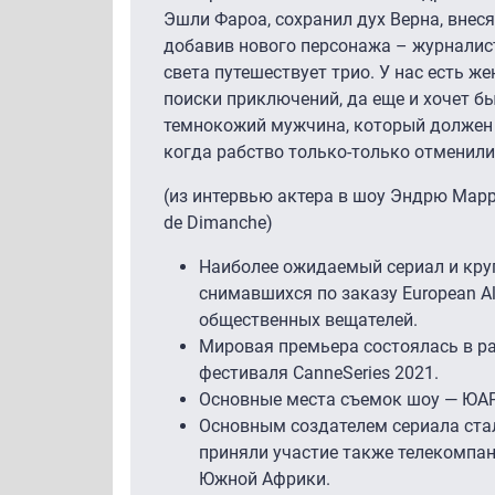
Эшли Фароа, сохранил дух Верна, внеся
добавив нового персонажа – журналист
света путешествует трио. У нас есть ж
поиски приключений, да еще и хочет б
темнокожий мужчина, который должен
когда рабство только-только отменили
(из интервью актера в шоу Эндрю Марр
de Dimanche)
Наиболее ожидаемый сериал и кру
снимавшихся по заказу European A
общественных вещателей.
Мировая премьера состоялась в р
фестиваля CanneSeries 2021.
Основные места съемок шоу — ЮАР
Основным создателем сериала стал
приняли участие также телекомпан
Южной Африки.