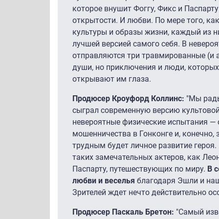
которое внушит Фоггу, Фикс и Паспарту
открытости. И любви. По мере того, ка
культуры и образы жизни, каждый из н
лучшей версией самого себя. В невероя
отправляются три травмированные (и а
души, но приключения и люди, которых 
открывают им глаза.
Продюсер Кроуфорд Коллинс:
"Мы рады
сыграл современную версию культовой 
невероятные физические испытания — 
мошенничества в Гонконге и, конечно,
трудным будет личное развитие героя. 
таких замечательных актеров, как Лео
Паспарту, путешествующих по миру.
В 
любви и веселья
благодаря Эшли и наш
Зрителей ждет нечто действительно ос
Продюсер Паскаль Бретон:
"Самый из