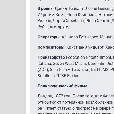
В ролях:
Дэвид Теннант, Леони Бенеш, 
Ибрагим Кома, Леон Клингман, Энтони 
Уилсон, Чарли Хэмблетт, Эван Хенгст,
Руйгрок и другие
Операторы
: Альваро Гутьеррес, Манни
Композиторы
: Кристиан Лундберг, Ха
Производство
Federation Entertainment, 
Italiana, Seven West Media, Daro Film Dis
(ZDF), Slim Film + Television, BE-FILMS,
Solutions, RTBF Fiction
Приключенческий фильм
Лондон, 1872 год. После того, как Фил
открытку от потерянной возлюбленной,
он читает статью о прогрессе в сфере 