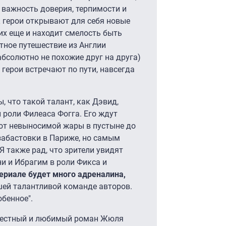
 важность доверия, терпимости и
к герои открывают для себя новые
их еще и находит смелость быть
тное путешествие из Англии
бсолютно не похожие друг на друга)
герои встречают по пути, навсегда
, что такой талант, как Дэвид,
роли Филеаса Фогга. Его ждут
от невыносимой жары в пустыне до
 забастовки в Париже, но самым
Я также рад, что зрители увидят
ни и Ибрагим в роли Фикса и
сериале будет много адреналина,
ей талантливой команде авторов.
обенное".
вестный и любимый роман Жюля