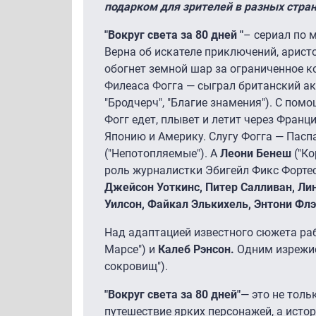
подарком для зрителей в разных стран
"Вокруг света за 80 дней "
– сериал по
Верна об искателе приключений, арист
обогнет земной шар за ограниченное к
Филеаса Фогга — сыграл британский а
"Бродчерч", "Благие знамения"). С пом
Фогг едет, плывет и летит через Франци
Японию и Америку. Слугу Фогга — Пасп
("Непотопляемые"). А
Леони Бенеш
("Ко
роль журналистки Эбигейл Фикс Фортес
Джейсон Уоткинс, Питер Салливан, Лин
Уилсон, Файкал Элькихель, Энтони Флэ
Над адаптацией известного сюжета р
Марсе") и
Калеб Рэнсон.
Одним изрежи
сокровищ").
"Вокруг света за 80 дней"
— это не тол
путешествие ярких персонажей, а ист