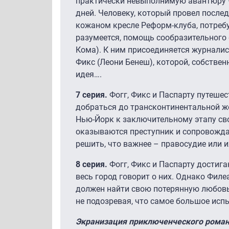
практически невыполнимую авантюру —
дней. Человеку, который провел после
кожаном кресле Реформ-клуба, потребу
разумеется, помощь сообразительного
Кома). К ним присоединяется журналист
Фикс (Леони Бенеш), которой, собствен
идея….
7 серия.
Фогг, Фикс и Паспарту путеше
добраться до трансконтинентальной же
Нью-Йорк к заключительному этапу сво
оказываются преступник и сопровожд
решить, что важнее – правосудие или 
8 серия.
Фогг, Фикс и Паспарту достиг
весь город говорит о них. Однако Филе
должен найти свою потерянную любовь,
не подозревая, что самое большое исп
Экранизация приключенческого роман