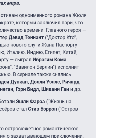
ах мира.
 мотивам одноименного романа Жюля
ократе, который заключил пари, что
оличество времени. Главного героя —
ктер
Дэвид Теннант
("Доктор Кто",
ощью нового слуги Жана Паспорту
ю, Италию, Индию, Египет, Китай,
арту — сыграл
Ибрагим Кома
рона", "Вавилон Берлин") исполнит
кью. В сериале также снялись
дси Дункан, Долли Уэллс, Ричард
неган, Гэри Бидл, Шивани Гаи
и др.
аботали
Эшли Фароа
("Жизнь на
ссёров стал
Стив Бэррон
("Остров
ько остросюжетное романтическое
ория о захватывающем приключении,