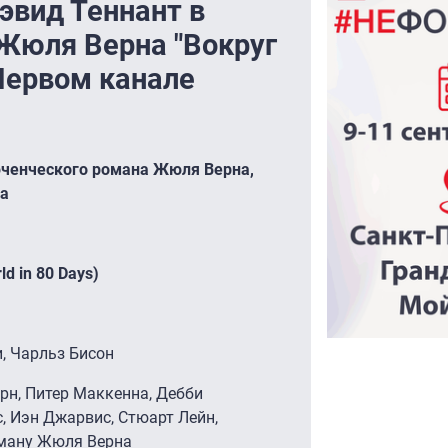
эвид Теннант в
Жюля Верна "Вокруг
 Первом канале
юченческого романа Жюля Верна,
ра
ld in 80 Days)
и, Чарльз Бисон
орн, Питер Маккенна, Дебби
, Иэн Джарвис, Стюарт Лейн,
оману Жюля Верна