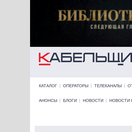
Перейти к основному содержанию
Primary links
КАТАЛОГ
ОПЕРАТОРЫ
ТЕЛЕКАНАЛЫ
О
Primary links bottom
АНОНСЫ
БЛОГИ
НОВОСТИ
НОВОСТИ 