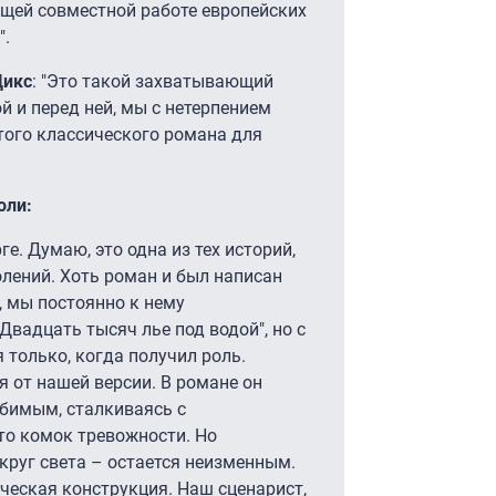
ящей совместной работе европейских
".
Дикс
: "Это такой захватывающий
й и перед ней, мы с нетерпением
того классического романа для
оли:
ге. Думаю, это одна из тех историй,
лений. Хоть роман и был написан
р, мы постоянно к нему
Двадцать тысяч лье под водой", но с
я только, когда получил роль.
я от нашей версии. В романе он
ебимым, сталкиваясь с
это комок тревожности. Но
круг света – остается неизменным.
ческая конструкция. Наш сценарист,