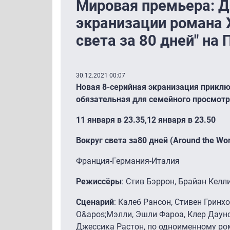
Мировая премьера: Д
экранизации романа 
света за 80 дней" на
30.12.2021 00:07
Новая 8-серийная экранизация прикл
обязательная для семейного просмот
11 января в 23.35,12 января в 23.50
Вокруг
света
за
80
дней
(Around the Wor
Франция-Германия-Италия
Режиссёры
: Стив Бэррон, Брайан Келл
Сценарий
: Калеб Рансон, Стивен Гринх
О&apos;Мэлли, Эшли Фароа, Клер Даунс
Джессика Растон, по одноименному р