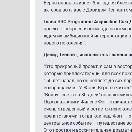
Верна вновь оживает благодаря блест
актеров во главе с Дэвидом Теннантом
Глава BBC Programme Acquisition Сью 
проект. Прекрасная команда за камеро
ждем их амбициозной интерпретации э
нового поколения".
Дэвид Теннант, исполнитель главной р
"Это прекрасный проект, я сам в востор
которые привлекательны для всех поко
150 лет назад, но он цепляет до сих по
возвращаемся. У Жюля Верна я читал "
"Вокруг света за 80 дней" познакомилс
Персонаж книги Филеас Фогг отличаетс
очень отрешенный и остается непокол
препятствиями, тогда как наш Фогг – 
центральное событие – путешествие во
Это простая и восхитительная драмати