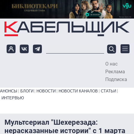
Перейти к основному содержанию
О нас
To
Реклама
Подписка
Primary links bottom
АНОНСЫ
БЛОГИ
НОВОСТИ
НОВОСТИ КАНАЛОВ
СТАТЬИ
ИНТЕРВЬЮ
Мультсериал "Шехерезада:
нерасказанные истории" с 1 марта