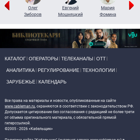
рий
Олег
Евгений
Мария
н
Зиборов
Мошняцкий
Фомина
Primary links
КАТАЛОГ
ОПЕРАТОРЫ
ТЕЛЕКАНАЛЫ
ОТТ
АНАЛИТИКА
РЕГУЛИРОВАНИЕ
ТЕХНОЛОГИИ
ЗАРУБЕЖЬЕ
КАЛЕНДАРЬ
Token Block
Все права на материалы и новости, опубликованные на сайте
www.cableman.ru
, охраняются в соответствии с законодательством РФ.
Допускается цитирование без согласования с редакцией не более трети
от объема оригинального материала, с обязательной прямой
гиперссылкой.
©2005 - 2026 «Кабельщик»