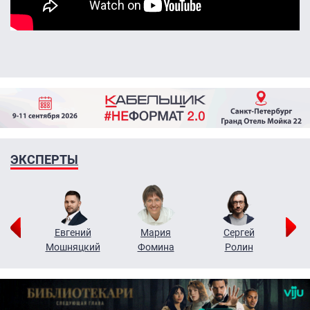
ЭКСПЕРТЫ
ор
Евгений
Мария
Сергей
Н
ко
Мошняцкий
Фомина
Ролин