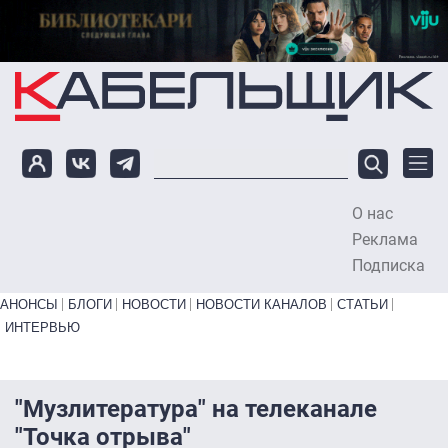
Перейти к основному содержанию
О нас
To
Реклама
Подписка
Primary links bottom
АНОНСЫ
БЛОГИ
НОВОСТИ
НОВОСТИ КАНАЛОВ
СТАТЬИ
ИНТЕРВЬЮ
"Музлитература" на телеканале
"Точка отрыва"