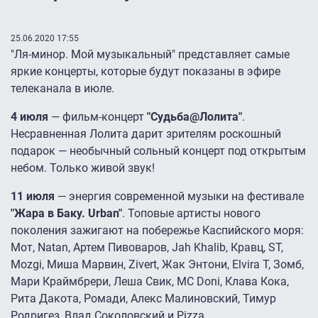
25.06.2020 17:55
"Ля-минор. Мой музыкальный" представляет самые
яркие концерты, которые будут показаны в эфире
телеканала в июле.
4 июля
— фильм-концерт
"Судьба@Лолита"
.
Несравненная Лолита дарит зрителям роскошный
подарок ― необычный сольный концерт под открытым
небом. Только живой звук!
11 июля
— энергия современной музыки на фестивале
"Жара в Баку. Urban"
. Топовые артисты нового
поколения зажигают на побережье Каспийского моря:
Мот, Natan, Артем Пивоваров, Jah Khalib, Кравц, ST,
Mozgi, Миша Марвин, Zivert, Жак Энтони, Elvira T, Зомб,
Мари Краймбрери, Леша Свик, MC Doni, Клава Кока,
Рита Дакота, Ромади, Алекс Малиновский, Тимур
Родригез, Влад Соколовский и Pizza.