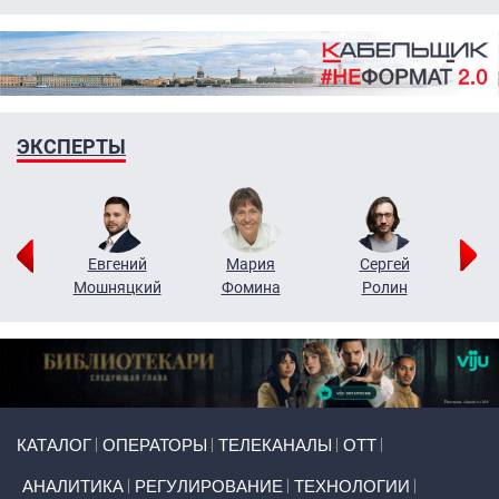
ЭКСПЕРТЫ
ор
Евгений
Мария
Сергей
Н
ко
Мошняцкий
Фомина
Ролин
Primary links
КАТАЛОГ
ОПЕРАТОРЫ
ТЕЛЕКАНАЛЫ
ОТТ
АНАЛИТИКА
РЕГУЛИРОВАНИЕ
ТЕХНОЛОГИИ