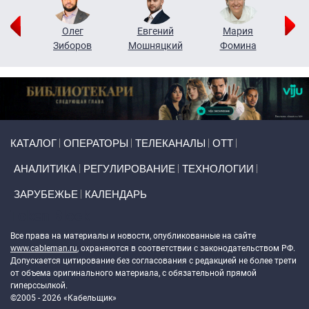
рий
Олег
Евгений
Мария
н
Зиборов
Мошняцкий
Фомина
Primary links
КАТАЛОГ
ОПЕРАТОРЫ
ТЕЛЕКАНАЛЫ
ОТТ
АНАЛИТИКА
РЕГУЛИРОВАНИЕ
ТЕХНОЛОГИИ
ЗАРУБЕЖЬЕ
КАЛЕНДАРЬ
Token Block
Все права на материалы и новости, опубликованные на сайте
www.cableman.ru
, охраняются в соответствии с законодательством РФ.
Допускается цитирование без согласования с редакцией не более трети
от объема оригинального материала, с обязательной прямой
гиперссылкой.
©2005 - 2026 «Кабельщик»