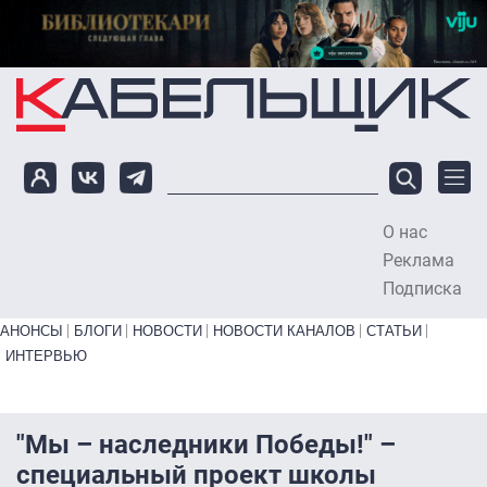
Перейти к основному содержанию
О нас
To
Реклама
Подписка
Primary links bottom
АНОНСЫ
БЛОГИ
НОВОСТИ
НОВОСТИ КАНАЛОВ
СТАТЬИ
ИНТЕРВЬЮ
"Мы – наследники Победы!" –
специальный проект школы