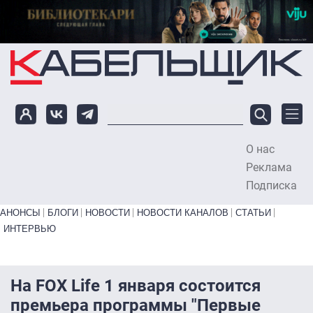
Перейти к основному содержанию
О нас
To
Реклама
Подписка
Primary links bottom
АНОНСЫ
БЛОГИ
НОВОСТИ
НОВОСТИ КАНАЛОВ
СТАТЬИ
ИНТЕРВЬЮ
На FOX Life 1 января состоится
премьера программы "Первые