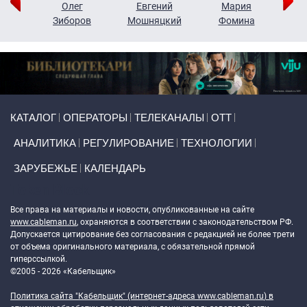
рий
Олег
Евгений
Мария
н
Зиборов
Мошняцкий
Фомина
Primary links
КАТАЛОГ
ОПЕРАТОРЫ
ТЕЛЕКАНАЛЫ
ОТТ
АНАЛИТИКА
РЕГУЛИРОВАНИЕ
ТЕХНОЛОГИИ
ЗАРУБЕЖЬЕ
КАЛЕНДАРЬ
Token Block
Все права на материалы и новости, опубликованные на сайте
www.cableman.ru
, охраняются в соответствии с законодательством РФ.
Допускается цитирование без согласования с редакцией не более трети
от объема оригинального материала, с обязательной прямой
гиперссылкой.
©2005 - 2026 «Кабельщик»
Политика сайта "Кабельщик" (интернет-адреса
www.cableman.ru
) в