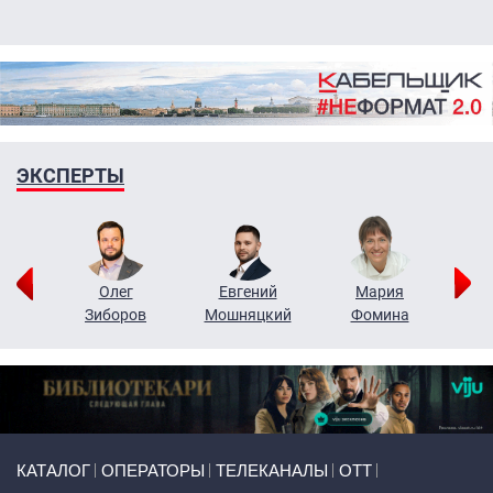
ЭКСПЕРТЫ
рий
Олег
Евгений
Мария
н
Зиборов
Мошняцкий
Фомина
Primary links
КАТАЛОГ
ОПЕРАТОРЫ
ТЕЛЕКАНАЛЫ
ОТТ