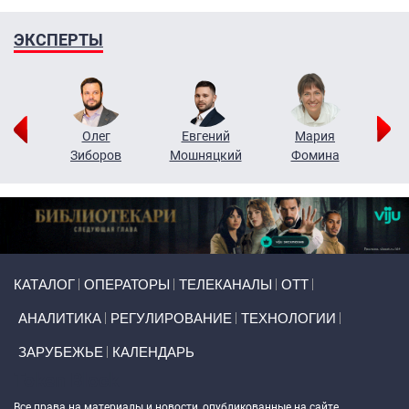
ЭКСПЕРТЫ
рий
Олег
Евгений
Мария
н
Зиборов
Мошняцкий
Фомина
Primary links
КАТАЛОГ
ОПЕРАТОРЫ
ТЕЛЕКАНАЛЫ
ОТТ
АНАЛИТИКА
РЕГУЛИРОВАНИЕ
ТЕХНОЛОГИИ
ЗАРУБЕЖЬЕ
КАЛЕНДАРЬ
Token Block
Все права на материалы и новости, опубликованные на сайте