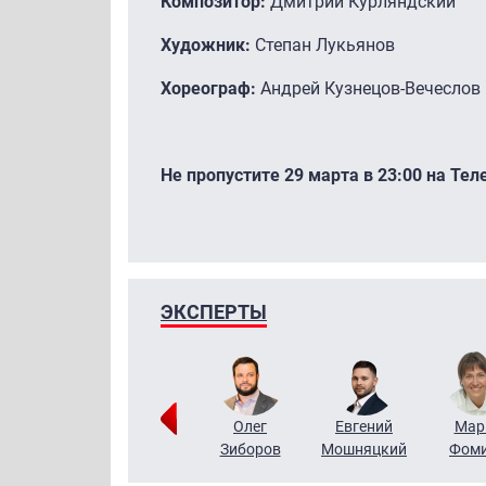
Композитор:
Дмитрий Курляндский
Художник:
Степан Лукьянов
Хореограф:
Андрей Кузнецов-Вечеслов
Не пропустите 29 марта в 23:00 на Те
ЭКСПЕРТЫ
Тимур
Григорий
Олег
Евгений
Мар
Чудутов
Кузин
Зиборов
Мошняцкий
Фом