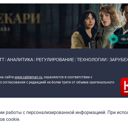
ТТ
АНАЛИТИКА
РЕГУЛИРОВАНИЕ
ТЕХНОЛОГИИ
ЗАРУБЕ
 на сайте
www.cableman.ru
, охраняются в соответствии с
 согласования с редакцией не более трети от объема оригинального
ableman.ru
) в отношении обработки персональных данных
гии работы с персонализированной информацией. При испо
в cookie.