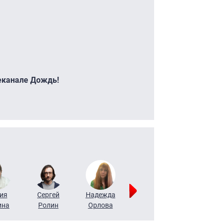
леканале Дождь!
ия
Сергей
Надежда
Мария
Алексей
ина
Ролин
Орлова
Щербаль
Леонтьев