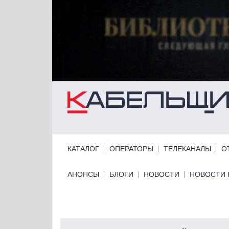
Перейти к основному содержанию
Primary links
КАТАЛОГ
ОПЕРАТОРЫ
ТЕЛЕКАНАЛЫ
О
Primary links bottom
АНОНСЫ
БЛОГИ
НОВОСТИ
НОВОСТИ 