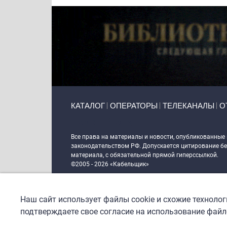
Primary links
КАТАЛОГ
ОПЕРАТОРЫ
ТЕЛЕКАНАЛЫ
О
Token Block
Все права на материалы и новости, опубликованные
законодательством РФ. Допускается цитирование без
материала, с обязательной прямой гиперссылкой.
©2005 - 2026 «Кабельщик»
Политика сайта "Кабельщик" (интернет-адреса
www.c
пользователей сети интернет
Наш сайт использует файлы cookie и схожие техноло
DrupalCoder — поддержка сайта c 2017 года
подтверждаете свое согласие на использование файло