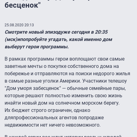
бесценок"
25.08.2020 20:13
Смотрите новый эпизод
уже сегодня в 20:35
(
мск
)
и
попробуйте угадать
,
какой именно дом
выберут герои программы.
В рамках программы г
ерои воплощают
свои самые
заветные
мечты о покупке собственного дома на
побережье и отправляются на поиски недорого жилья
в самые разные уголки Америки. Участники
телешоу
"Дом у
моря за
бесценок" — обычные семейные пары,
которые решают полностью изменить свою жизнь
и
найти новый дом на
солнечном морском берегу.
Их
бюджет строго ограничен, однако
для
профессиональных агентов по
продаже
недвижимости нет ничего невозможного.