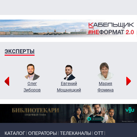
ЭКСПЕРТЫ
рий
Олег
Евгений
Мария
н
Зиборов
Мошняцкий
Фомина
Primary links
КАТАЛОГ
ОПЕРАТОРЫ
ТЕЛЕКАНАЛЫ
ОТТ