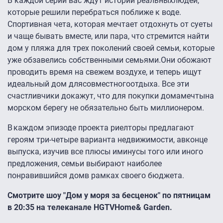
В каждой серии вас ждут истории реальных
людей,
которые решили перебраться поближе к воде.
Спортивная чета, которая мечтает отдохнуть от суеты
и чаще бывать вместе, или пара, что стремится найти
дом у пляжа для трех поколений своей семьи, которые
уже обзавелись собственными семьями.
Они обожают
проводить время на свежем воздухе, и теперь ищут
идеальный дом для
совместного
отдыха. Все эти
счастливчики докажут, что для покупки дома
мечты
на
морском берегу не обязательно быть миллионером.
В каждом эпизоде проекта риелторы предлагают
героям три-четыре варианта недвижимости, а
в
конце
выпуска, изучив все плюсы и
минусы того или иного
предложения, семьи выбирают наиболее
понравившийся дом
в рамках своего бюджета
.
Смотрите шоу "Дом у моря за бесценок
" по пятницам
в 20:35
на телеканале HGTVHome
&
Garden
.