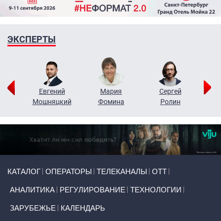
ЭКСПЕРТЫ
ор
Евгений
Мария
Сергей
Н
ко
Мошняцкий
Фомина
Ролин
Primary links
КАТАЛОГ
ОПЕРАТОРЫ
ТЕЛЕКАНАЛЫ
ОТТ
АНАЛИТИКА
РЕГУЛИРОВАНИЕ
ТЕХНОЛОГИИ
ЗАРУБЕЖЬЕ
КАЛЕНДАРЬ