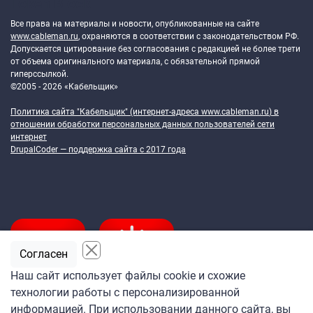
Token Block
Все права на материалы и новости, опубликованные на сайте
www.cableman.ru
, охраняются в соответствии с законодательством РФ.
Допускается цитирование без согласования с редакцией не более трети
от объема оригинального материала, с обязательной прямой
гиперссылкой.
©2005 - 2026 «Кабельщик»
Политика сайта "Кабельщик" (интернет-адреса
www.cableman.ru
) в
отношении обработки персональных данных пользователей сети
интернет
DrupalCoder — поддержка сайта c 2017 года
Согласен
Наш сайт использует файлы cookie и схожие
технологии работы с персонализированной
Подпишитесь
информацией. При использовании данного сайта, вы