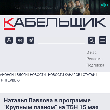
Перейти к основному содержанию
О нас
To
Реклама
Подписка
Primary links bottom
АНОНСЫ
БЛОГИ
НОВОСТИ
НОВОСТИ КАНАЛОВ
СТАТЬИ
ИНТЕРВЬЮ
Наталья Павлова в программе
"Крупным планом" на ТБН 15 мая