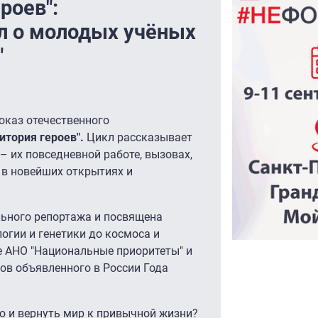
роев":
л о молодых учёных
"
оказ отечественного
итория героев".
Цикл рассказывает
– их повседневной работе, вызовах,
 в новейших открытиях и
льного репортажа и посвящена
огии и генетики до космоса и
е АНО "Национальные приоритеты" и
ов объявленного в России Года
ю и вернуть мир к привычной жизни?