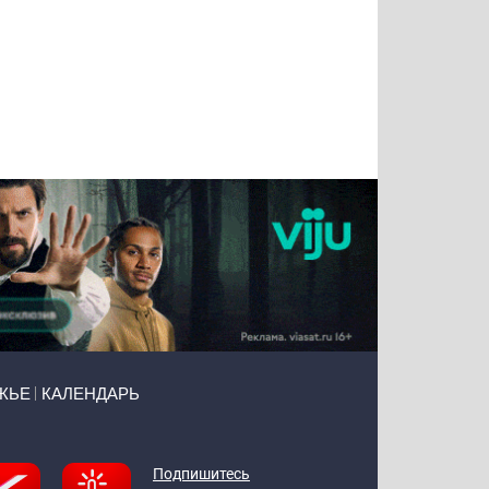
Татьяна
Тимур
Григорий
Олег
Воронова
Чудутов
Кузин
Зиборов
ЖЬЕ
КАЛЕНДАРЬ
Подпишитесь