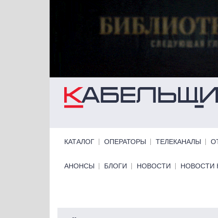
Перейти к основному содержанию
Primary links
КАТАЛОГ
ОПЕРАТОРЫ
ТЕЛЕКАНАЛЫ
О
Primary links bottom
АНОНСЫ
БЛОГИ
НОВОСТИ
НОВОСТИ 