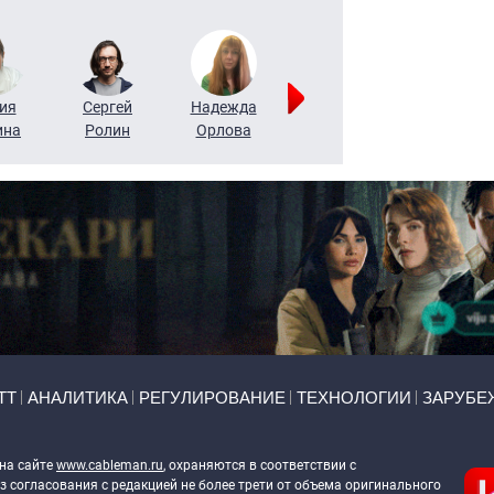
ия
Сергей
Надежда
Мария
Алексей
ина
Ролин
Орлова
Щербаль
Леонтьев
ТТ
АНАЛИТИКА
РЕГУЛИРОВАНИЕ
ТЕХНОЛОГИИ
ЗАРУБЕ
 на сайте
www.cableman.ru
, охраняются в соответствии с
 согласования с редакцией не более трети от объема оригинального