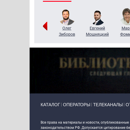
Тимур
Григорий
Олег
Евгений
Мар
Чудутов
Кузин
Зиборов
Мошняцкий
Фом
Primary links
КАТАЛОГ
ОПЕРАТОРЫ
ТЕЛЕКАНАЛЫ
О
Token Block
Все права на материалы и новости, опубликованные
законодательством РФ. Допускается цитирование без