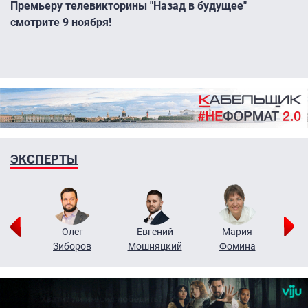
Премьеру телевикторины "Назад в будущее"
смотрите 9 ноября!
ЭКСПЕРТЫ
рий
Олег
Евгений
Мария
н
Зиборов
Мошняцкий
Фомина