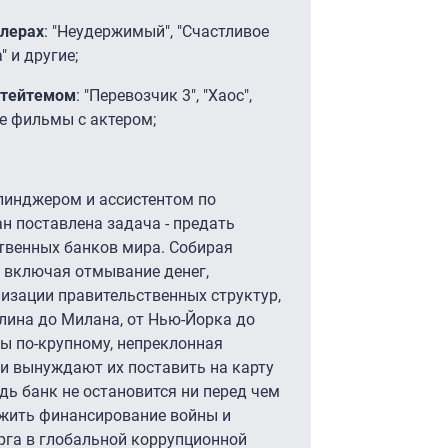
ллерах
: "Неудержимый", "Счастливое
" и другие;
Стейтемом
: "Перевозчик 3", "Хаос",
ие фильмы с актером;
линджером и ассистентом по
 поставлена задача - предать
твенных банков мира. Собирая
, включая отмывание денег,
изации правительственных структур,
лина до Милана, от Нью-Йорка до
ы по-крупному, непреклонная
и вынуждают их поставить на карту
едь банк не остановится ни перед чем
лжить финансирование войны и
ерга в глобальной коррупционной