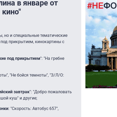
ина в январе от
 кино"
, но и специальные тематические
е под прикрытием, кинокартины с
кие под прикрытием
": "На гребне
оты", "Не бойся темноты", "З/Л/О:
ийский завтрак
": "Добро пожаловать
ьшой куш" и другие;
онки
: "Скорость: Автобус 657",