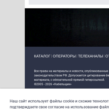
Primary links
КАТАЛОГ
ОПЕРАТОРЫ
ТЕЛЕКАНАЛЫ
О
Token Block
Все права на материалы и новости, опубликованные
законодательством РФ. Допускается цитирование без
материала, с обязательной прямой гиперссылкой.
©2005 - 2026 «Кабельщик»
Политика сайта "Кабельщик" (интернет-адреса
www.c
пользователей сети интернет
Наш сайт использует файлы cookie и схожие техноло
DrupalCoder — поддержка сайта c 2017 года
подтверждаете свое согласие на использование файло