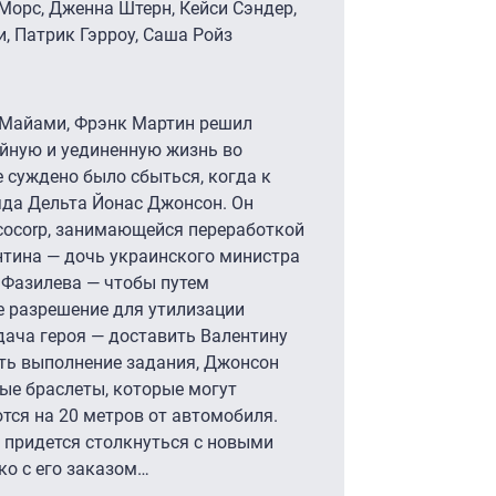
 Морс, Дженна Штерн, Кейси Сэндер,
и, Патрик Гэрроу, Саша Ройз
 Майами, Фрэнк Мартин решил
ойную и уединенную жизнь во
е суждено было сбыться, когда к
яда Дельта Йонас Джонсон. Он
Ecocorp, занимающейся переработкой
нтина — дочь украинского министра
 Фазилева — чтобы путем
 разрешение для утилизации
дача героя — доставить Валентину
ить выполнение задания, Джонсон
ые браслеты, которые могут
тся на 20 метров от автомобиля.
 придется столкнуться с новыми
ко с его заказом…