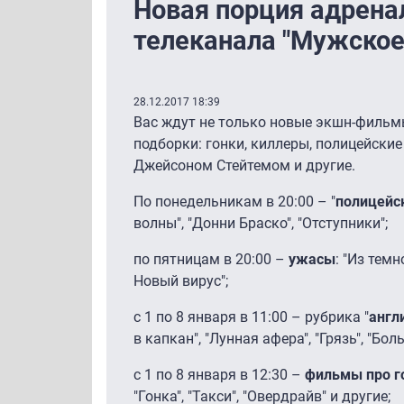
Новая порция адренал
телеканала "Мужское
28.12.2017 18:39
Вас ждут не только новые экшн-фильмы
подборки: гонки, киллеры, полицейски
Джейсоном Стейтемом и другие.
По понедельникам в 20:00 – "
полицейс
волны", "Донни Браско", "Отступники";
по пятницам в 20:00 –
ужасы
: "Из темн
Новый вирус";
с 1 по 8 января в 11:00 – рубрика "
англ
в капкан", "Лунная афера", "Грязь", "Бол
с 1 по 8 января в 12:30 –
фильмы про г
"Гонка", "Такси", "Овердрайв" и другие;