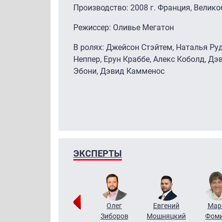
Производство: 2008 г. Франция, Велик
Режиссер: Оливье Мегатон
В ролях: Джейсон Стэйтем, Наталья Ру
Неппер, Ерун Краббе, Алекс Коболд, Дэ
Эбони, Дэвид Камменос
ЭКСПЕРТЫ
Тимур
Григорий
Олег
Евгений
Мар
Чудутов
Кузин
Зиборов
Мошняцкий
Фом