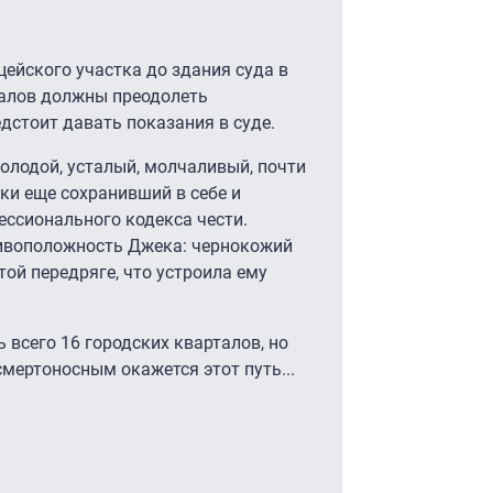
цейского участка до здания суда в
талов должны преодолеть
дстоит давать показания в суде.
олодой, усталый, молчаливый, почти
аки еще сохранивший в себе и
ессионального кодекса чести.
тивоположность Джека: чернокожий
той передряге, что устроила ему
 всего 16 городских кварталов, но
мертоносным окажется этот путь...