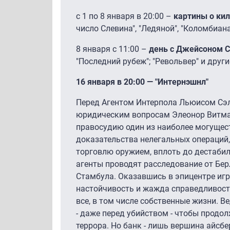
с 1 по 8 января в 20:00 –
картины о ки
число Слевина", "Ледяной", "Коломбиана
8 января с 11:00 –
день с Джейсоном 
"Последний рубеж"; "Револьвер" и друг
16 января в 20:00 — "Интернэшнл"
Перед Агентом Интерпола Льюисом Сэ
юридическим вопросам Элеонор Витман
правосудию один из наиболее могущес
доказательства нелегальных операций
торговлю оружием, вплоть до дестабил
агенты проводят расследование от Бер
Стамбула. Оказавшись в эпицентре игр
настойчивость и жажда справедливост
все, в том числе собственные жизни. В
- даже перед убийством - чтобы продо
террора. Но банк - лишь вершина айсб