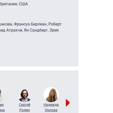
обритания, США
дакова, Франсуа Берлеан, Роберт
вид Атракчи, Ян Сандберг, Эрик
ия
Сергей
Надежда
Мария
Алексей
ина
Ролин
Орлова
Щербаль
Леонтьев