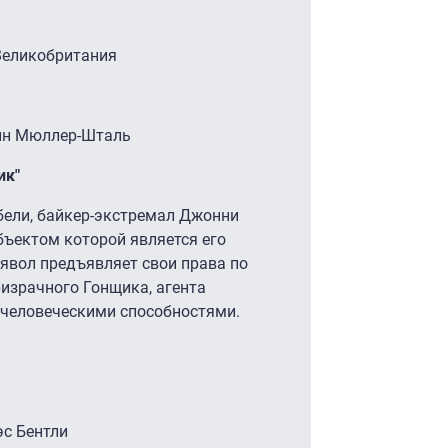
 Великобритания
мин Мюллер-Шталь
ик"
ибели, байкер-экстремал Джонни
бъектом которой является его
ьявол предъявляет свои права по
израчного Гонщика, агента
хчеловеческими способностями.
эс Бентли