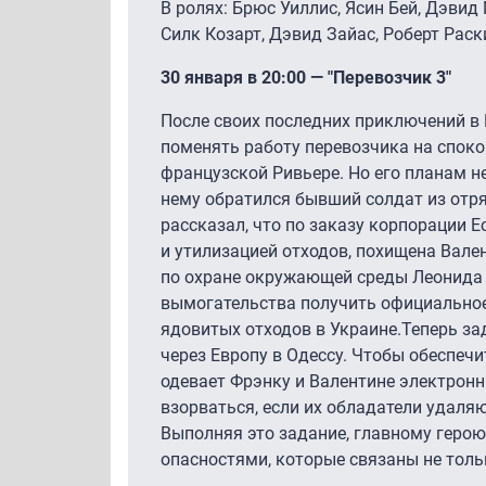
В ролях: Брюс Уиллис, Ясин Бей, Дэвид
Силк Козарт, Дэвид Зайас, Роберт Раск
30 января в 20:00 — "Перевозчик 3"
После своих последних приключений в
поменять работу перевозчика на спок
французской Ривьере. Но его планам н
нему обратился бывший солдат из отр
рассказал, что по заказу корпорации 
и утилизацией отходов, похищена Вале
по охране окружающей среды Леонида
вымогательства получить официальное
ядовитых отходов в Украине.Теперь за
через Европу в Одессу. Чтобы обеспеч
одевает Фрэнку и Валентине электронн
взорваться, если их обладатели удаляю
Выполняя это задание, главному герою
опасностями, которые связаны не толь