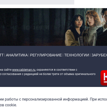
ТТ
АНАЛИТИКА
РЕГУЛИРОВАНИЕ
ТЕХНОЛОГИИ
ЗАРУБЕ
 на сайте
www.cableman.ru
, охраняются в соответствии с
 согласования с редакцией не более трети от объема оригинального
ableman.ru
) в отношении обработки персональных данных
гии работы с персонализированной информацией. При испо
в cookie.