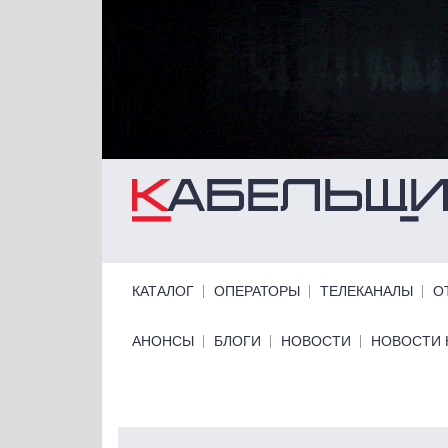
Перейти к основному содержанию
Primary links
КАТАЛОГ
ОПЕРАТОРЫ
ТЕЛЕКАНАЛЫ
О
Primary links bottom
АНОНСЫ
БЛОГИ
НОВОСТИ
НОВОСТИ 