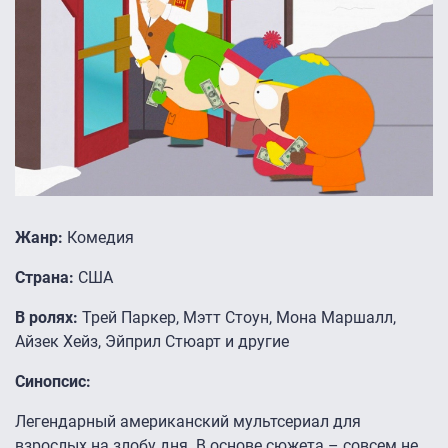
Жанр:
Комедия
Страна:
США
В ролях:
Трей Паркер, Мэтт Стоун, Мона Маршалл,
Айзек Хейз, Эйприл Стюарт и другие
Синопсис:
Легендарный американский мультсериал для
взрослых на злобу дня. В основе сюжета – совсем не