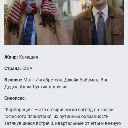
Жанр:
Комедия
Страна:
США
В ролях:
Мэтт Ингебретсон, Джейк Уайзман, Энн
Дудек, Адам Лустик и другие
Синопсис:
"Корпорация" — это сатирический взгляд на жизнь
"офисного планктона", их рутинные обязанности,
затянувшиеся встречи, квартальные отчеты и вечную