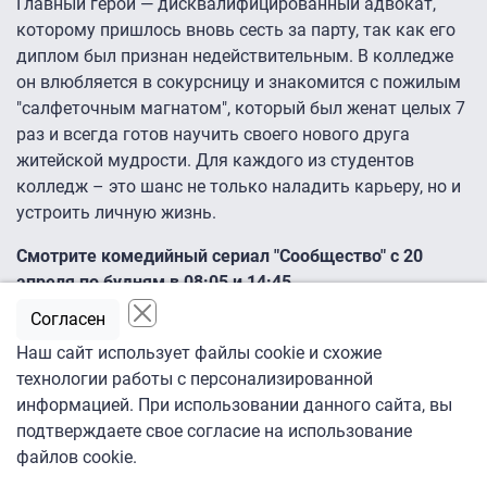
Главный герой — дисквалифицированный адвокат,
которому пришлось вновь сесть за парту, так как его
диплом был признан недействительным. В колледже
он влюбляется в сокурсницу и знакомится с пожилым
"салфеточным магнатом", который был женат целых 7
раз и всегда готов научить своего нового друга
житейской мудрости. Для каждого из студентов
колледж – это шанс не только наладить карьеру, но и
устроить личную жизнь.
Смотрите комедийный сериал "Сообщество" c 20
апреля по будням в 08:05 и 14:45
Согласен
Кто хочет быть супергероем (Who wants to
Наш сайт использует файлы cookie и схожие
be a superhero)
технологии работы с персонализированной
информацией. При использовании данного сайта, вы
подтверждаете свое согласие на использование
файлов cookie.