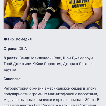
Жанр:
Комедия
Страна:
США
В ролях:
Венди Маклендон-Кови, Шон Джамброун,
Трой Джентиле, Хейли Оррантия, Джордж Сигал и
другие
Синопсис:
Ретроистория о жизни американской семьи в эпоху
популярности огромных магнитофонов с кассетами,
моды на пышные прически и яркие лосины – 80-ые. Во
главе семейства Голдбергов – излишне заботливая