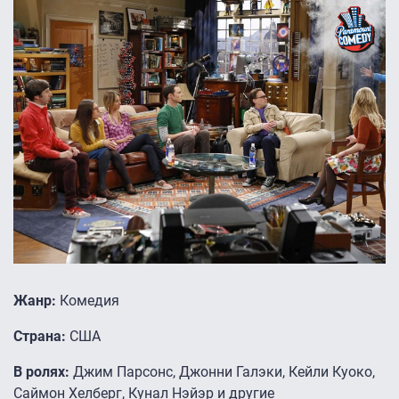
Жанр:
Комедия
Страна:
США
В ролях:
Джим Парсонс, Джонни Галэки, Кейли Куоко,
Саймон Хелберг, Кунал Нэйэр и другие