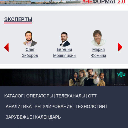
ЭКСПЕРТЫ
рий
Олег
Евгений
Мария
н
Зиборов
Мошняцкий
Фомина
Primary links
КАТАЛОГ
ОПЕРАТОРЫ
ТЕЛЕКАНАЛЫ
ОТТ
АНАЛИТИКА
РЕГУЛИРОВАНИЕ
ТЕХНОЛОГИИ
ЗАРУБЕЖЬЕ
КАЛЕНДАРЬ
Token Block