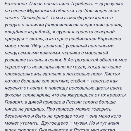
Бажанова. Очень впечатлила Териберка – деревушка
на севере Мурманской области, где Звягинцев снял
своего "Левиафана". Там и атмосферная красота
упадка в наличии (покосившиеся выцветшие здания,
кладбище кораблей), и суровая красота северной
природы – скалы, о которые разбивается Баренцево
море, пляж "Яйца дракона", усеянный овальными
неподъемными камнями, черника с морошкой,
усеявшие склоны и сопки. В Астраханской области мое
сердце чуть не выпрыгнуло из груди, когда на лодке-
плоскодонке мы заплыли в лотосовые поля. Листья
лотоса большие как зонтики, стебли – толстые как
черенки от лопат, и повсюду роскошные цветы цвета
фуксии, такие яркие, что аж жмуришься от их красоты.
Говорят, в дикой природе в России такого больше
нигде не увидишь. Про природу можно говорить
бесконечно и быть на природе тоже – она мало кого
может утомить. Другое дело – музеи. Но и тут меня
ждал сюрприз. Оказывается, в России множество